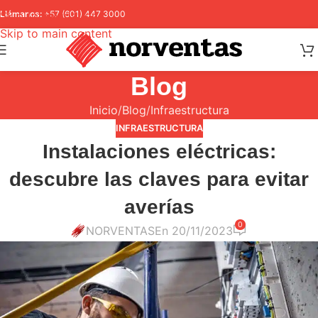
Skip to navigation
Llámanos:
+57 (601) 447 3000
Skip to main content
Blog
Inicio
Blog
Infraestructura
INFRAESTRUCTURA
Instalaciones eléctricas:
descubre las claves para evitar
averías
0
NORVENTAS
En 20/11/2023