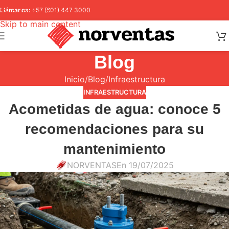
Skip to navigation
Llámanos:
+57 (601) 447 3000
Skip to main content
Blog
Inicio
Blog
Infraestructura
INFRAESTRUCTURA
Acometidas de agua: conoce 5
recomendaciones para su
mantenimiento
NORVENTAS
En 19/07/2025