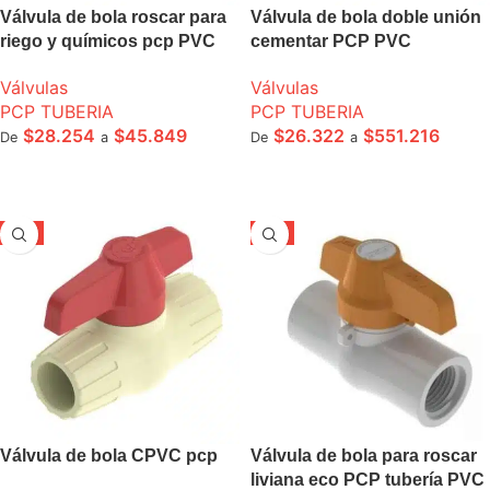
Válvula de bola roscar para
Válvula de bola doble unión
riego y químicos pcp PVC
cementar PCP PVC
Válvulas
Válvulas
PCP TUBERIA
PCP TUBERIA
$
28.254
$
45.849
$
26.322
$
551.216
De
a
De
a
SELECCIONE OPCIONES
SELECCIONE OPCIONES
-5%
-5%
Válvula de bola CPVC pcp
Válvula de bola para roscar
liviana eco PCP tubería PVC