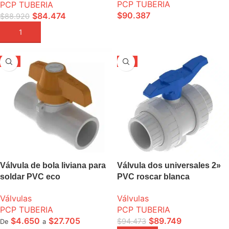
PCP TUBERIA
PCP TUBERIA
$
90.387
$
84.474
$
88.920
SELECCIONE OPCIONES
AÑADIR A LA CESTA
-5%
-5%
Válvula de bola liviana para
Válvula dos universales 2»
soldar PVC eco
PVC roscar blanca
Válvulas
Válvulas
PCP TUBERIA
PCP TUBERIA
$
4.650
$
27.705
$
89.749
$
94.473
De
a