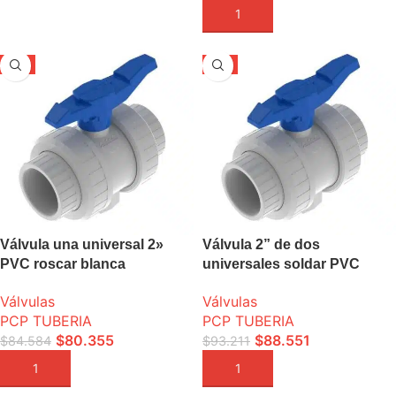
SELECCIONE OPCIONES
AÑADIR A LA CESTA
-5%
-5%
Válvula una universal 2»
Válvula 2” de dos
PVC roscar blanca
universales soldar PVC
Válvulas
Válvulas
PCP TUBERIA
PCP TUBERIA
$
80.355
$
88.551
$
84.584
$
93.211
AÑADIR A LA CESTA
AÑADIR A LA CESTA