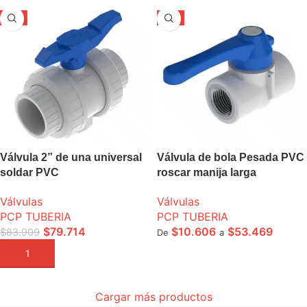
-5%
-5%
Válvula 2” de una universal
Válvula de bola Pesada PVC
soldar PVC
roscar manija larga
Válvulas
Válvulas
PCP TUBERIA
PCP TUBERIA
$
79.714
$
10.606
$
53.469
$
83.909
De
a
AÑADIR A LA CESTA
SELECCIONE OPCIONES
Cargar más productos