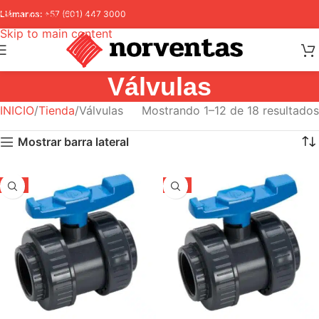
Skip to navigation
Llámanos:
+57 (601) 447 3000
Skip to main content
Válvulas
INICIO
Tienda
Válvulas
Mostrando 1–12 de 18 resultados
Mostrar barra lateral
-5%
-5%