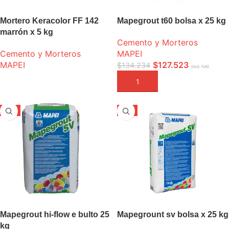
Mortero Keracolor FF 142
Mapegrout t60 bolsa x 25 kg
marrón x 5 kg
Cemento y Morteros
Cemento y Morteros
MAPEI
MAPEI
$
127.523
$
134.234
(incl. IVA)
LEER MÁS
AÑADIR A LA CESTA
-5%
-5%
Mapegrout hi-flow e bulto 25
Mapegrount sv bolsa x 25 kg
kg