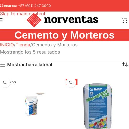
Skip to navigation
Llámanos:
+57 (601) 447 3000
Skip to main content
Cemento y Morteros
INICIO
Tienda
Cemento y Morteros
Mostrando los 5 resultados
Mostrar barra lateral
VENDIDO
-5%