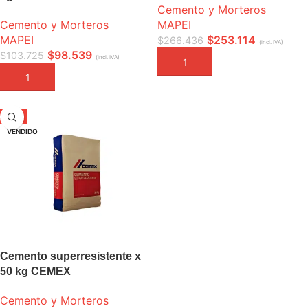
Cemento y Morteros
Cemento y Morteros
MAPEI
MAPEI
$
253.114
$
266.436
(incl. IVA)
$
98.539
$
103.725
(incl. IVA)
AÑADIR A LA CESTA
AÑADIR A LA CESTA
-9%
VENDIDO
Cemento superresistente x
50 kg CEMEX
Cemento y Morteros