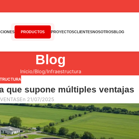
CIONES
PRODUCTOS
PROYECTOS
CLIENTES
NOSOTROS
BLOG
Blog
Inicio
Blog
Infraestructura
STRUCTURA
a que supone múltiples ventajas
VENTAS
En 21/07/2025