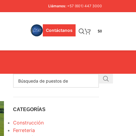
Llámanos:
+57 (601) 447 3000
Contáctanos
$
0
CATEGORÍAS
Construcción
Ferreteria