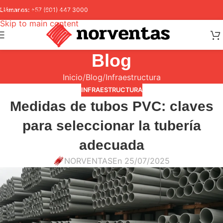
Skip to navigation
Llámanos:
+57 (601) 447 3000
Skip to main content
Blog
Inicio
Blog
Infraestructura
INFRAESTRUCTURA
Medidas de tubos PVC: claves
para seleccionar la tubería
adecuada
NORVENTAS
En 25/07/2025