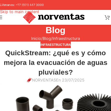
Skip to navigation
Llámanos:
+57 (601) 447 3000
Skip to main content
Blog
Inicio
Blog
Infraestructura
INFRAESTRUCTURA
QuickStream: ¿qué es y cómo
mejora la evacuación de aguas
pluviales?
NORVENTAS
En 23/07/2025