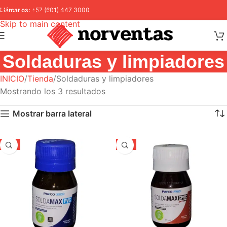
Skip to navigation
Llámanos:
+57 (601) 447 3000
Skip to main content
Soldaduras y limpiadores
INICIO
Tienda
Soldaduras y limpiadores
Mostrando los 3 resultados
Mostrar barra lateral
-5%
-5%