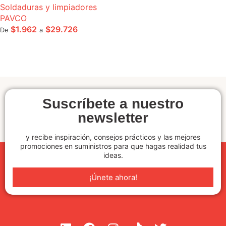
Soldaduras y limpiadores
PAVCO
$
1.962
$
29.726
De
a
SELECCIONE OPCIONES
Suscríbete a nuestro
newsletter
y recibe inspiración, consejos prácticos y las mejores
promociones en suministros para que hagas realidad tus
ideas.
¡Únete ahora!