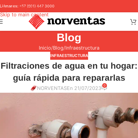
Skip to navigation
Llámanos:
+57 (601) 447 3000
Skip to main content
Blog
Inicio
Blog
Infraestructura
INFRAESTRUCTURA
Filtraciones de agua en tu hogar:
guía rápida para repararlas
0
NORVENTAS
En 21/07/2023