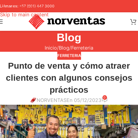
Skip to navigation
Llámanos:
+57 (601) 447 3000
Skip to main content
Blog
Inicio
Blog
Ferreteria
FERRETERIA
Punto de venta y cómo atraer
clientes con algunos consejos
prácticos
0
NORVENTAS
En 05/12/2023