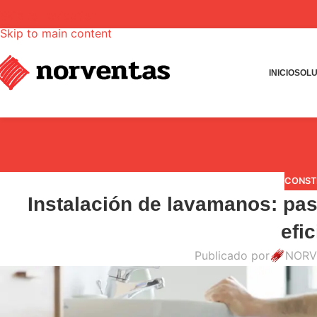
Skip to navigation
Skip to main content
INICIO
SOLU
CONST
Instalación de lavamanos: pas
efi
Publicado por
NORV