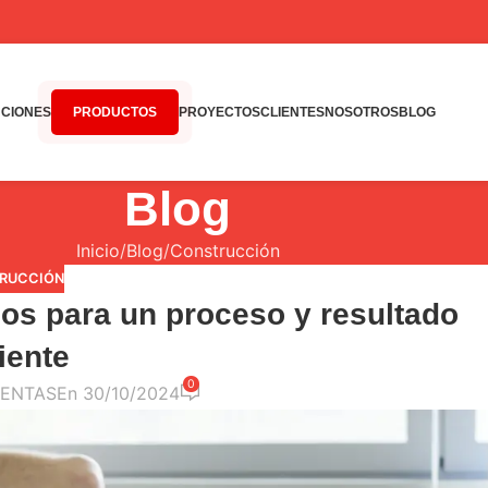
CIONES
PRODUCTOS
PROYECTOS
CLIENTES
NOSOTROS
BLOG
Blog
Inicio
Blog
Construcción
RUCCIÓN
os para un proceso y resultado
ciente
0
ENTAS
En 30/10/2024