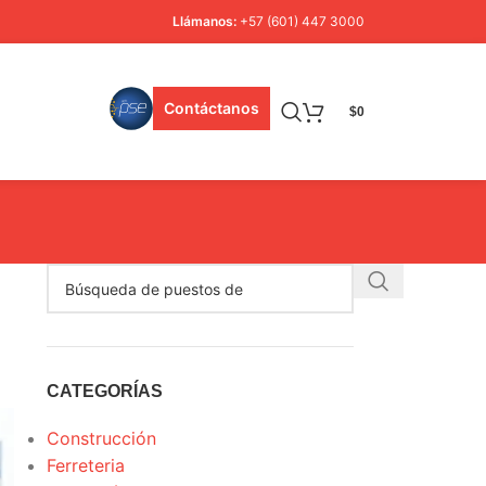
Llámanos:
+57 (601) 447 3000
Contáctanos
$
0
CATEGORÍAS
Construcción
Ferreteria