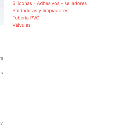
Siliconas - Adhesivos - selladores
Soldaduras y limpiadores
Tubería PVC
Válvulas
ra
os
 y