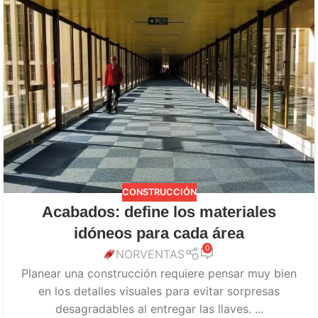
CONSTRUCCIÓN
Acabados: define los materiales
idóneos para cada área
0
NORVENTAS
Planear una construcción requiere pensar muy bien
en los detalles visuales para evitar sorpresas
desagradables al entregar las llaves. ...