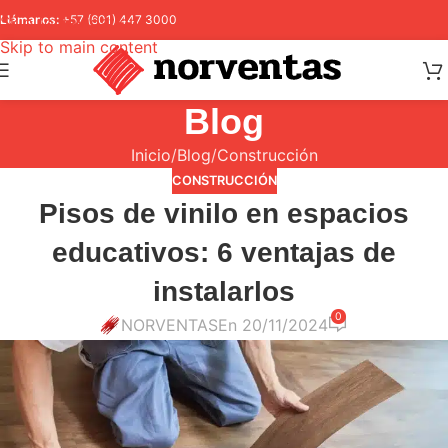
Skip to navigation
Llámanos:
+57 (601) 447 3000
Skip to main content
Blog
Inicio
Blog
Construcción
CONSTRUCCIÓN
Pisos de vinilo en espacios
educativos: 6 ventajas de
instalarlos
0
NORVENTAS
En 20/11/2024