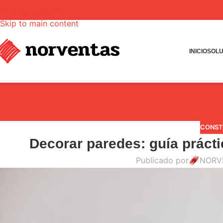
Skip to navigation
Skip to main content
INICIO
SOLU
CONST
Decorar paredes: guía prácti
Publicado por
NORV