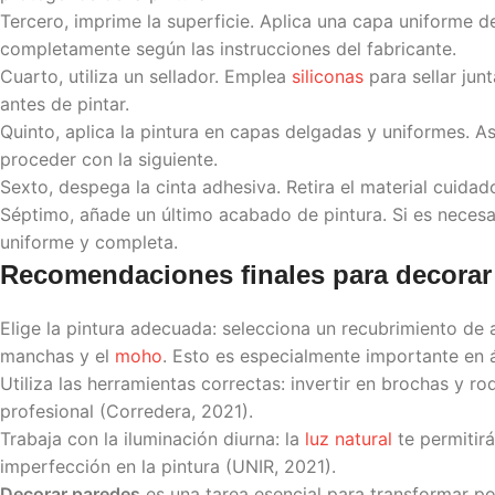
Tercero, imprime la superficie. Aplica una capa uniforme d
completamente según las instrucciones del fabricante.
Cuarto, utiliza un sellador. Emplea
siliconas
para sellar junt
antes de pintar.
Quinto, aplica la pintura en capas delgadas y uniformes.
proceder con la siguiente.
Sexto, despega la cinta adhesiva. Retira el material cuid
Séptimo, añade un último acabado de pintura. Si es necesa
uniforme y completa.
Recomendaciones finales para
decorar
Elige la pintura adecuada: selecciona un recubrimiento de a
manchas y el
moho
. Esto es especialmente importante en 
Utiliza las herramientas correctas: invertir en brochas y r
profesional (Corredera, 2021).
Trabaja con la iluminación diurna: la
luz natural
te permitirá
imperfección en la pintura (UNIR, 2021).
Decorar paredes
es una tarea esencial para transformar p