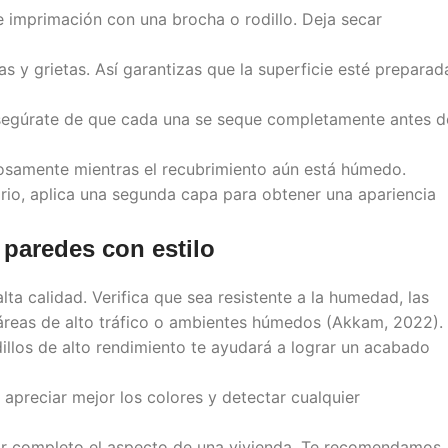
e imprimación con una brocha o rodillo. Deja secar
as y grietas. Así garantizas que la superficie esté preparad
 Asegúrate de que cada una se seque completamente antes d
adosamente mientras el recubrimiento aún está húmedo.
rio, aplica una segunda capa para obtener una apariencia
 paredes
con estilo
lta calidad. Verifica que sea resistente a la humedad, las
áreas de alto tráfico o ambientes húmedos (Akkam, 2022).
odillos de alto rendimiento te ayudará a lograr un acabado
 apreciar mejor los colores y detectar cualquier
or completo el aspecto de una vivienda. Te recomendamos