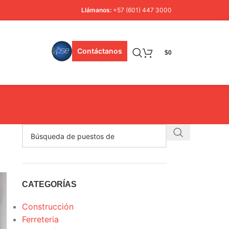
Llámanos:
+57 (601) 447 3000
Contáctanos
$
0
CATEGORÍAS
Construcción
Ferreteria