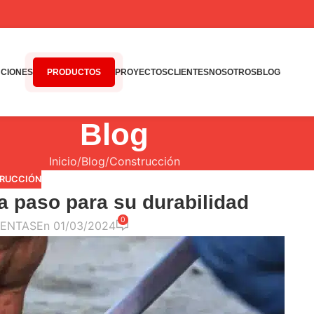
CIONES
PRODUCTOS
PROYECTOS
CLIENTES
NOSOTROS
BLOG
Blog
Inicio
Blog
Construcción
RUCCIÓN
a paso para su durabilidad
0
ENTAS
En 01/03/2024