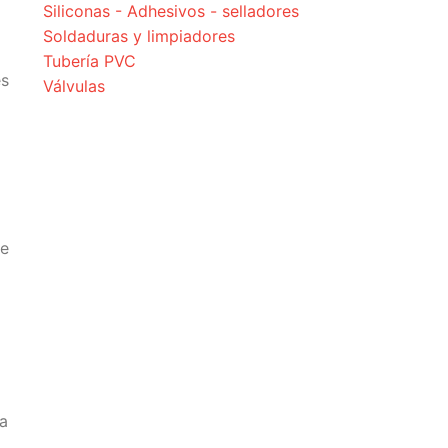
Siliconas - Adhesivos - selladores
Soldaduras y limpiadores
Tubería PVC
es
Válvulas
se
ia