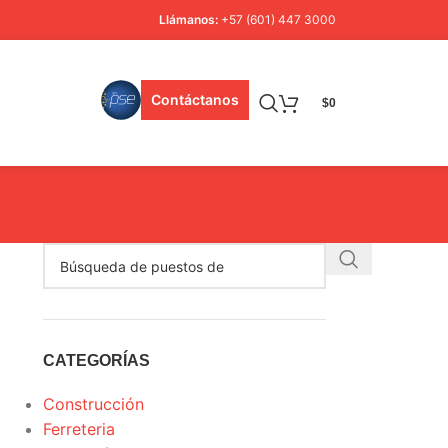
Llámanos:
+57 (601) 447 3000
Contáctanos
$
0
CATEGORÍAS
Construcción
Ferreteria