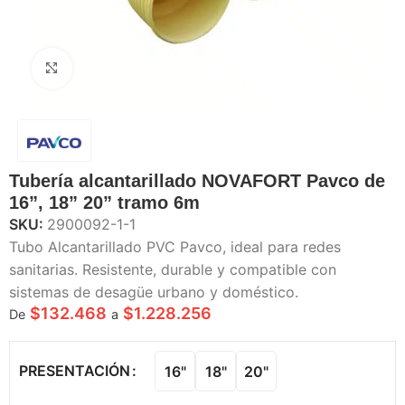
Haga Click para agrandar
Tubería alcantarillado NOVAFORT Pavco de
16”, 18” 20” tramo 6m
SKU:
2900092-1-1
Tubo Alcantarillado PVC Pavco, ideal para redes
sanitarias. Resistente, durable y compatible con
sistemas de desagüe urbano y doméstico.
$
132.468
$
1.228.256
De
a
PRESENTACIÓN
16"
18"
20"