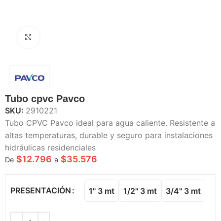
Haga Click para agrandar
Tubo cpvc Pavco
SKU:
2910221
Tubo CPVC Pavco ideal para agua caliente. Resistente a
altas temperaturas, durable y seguro para instalaciones
hidráulicas residenciales
$
12.796
$
35.576
De
a
PRESENTACIÓN
1" 3 mt
1/2" 3 mt
3/4" 3 mt