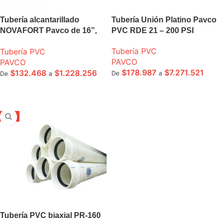
Tubería alcantarillado
Tubería Unión Platino Pavco
NOVAFORT Pavco de 16”,
PVC RDE 21 – 200 PSI
18” 20” tramo 6m
Tubería PVC
Tubería PVC
PAVCO
PAVCO
$
178.987
$
7.271.521
$
132.468
$
1.228.256
De
a
De
a
SELECCIONE OPCIONES
SELECCIONE OPCIONES
-5%
Tubería PVC biaxial PR-160