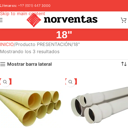
Skip to navigation
Llámanos:
+57 (601) 447 3000
Skip to main content
18"
INICIO
Producto PRESENTACIÓN
18"
Mostrando los 3 resultados
Mostrar barra lateral
-5%
-5%