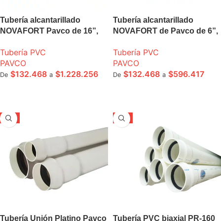
Tubería alcantarillado
Tubería alcantarillado
NOVAFORT Pavco de 16”,
NOVAFORT de Pavco de 6”,
18” 20” tramo 6m
a 16” Pulgadas S4
Tubería PVC
Tubería PVC
PAVCO
PAVCO
$
132.468
$
1.228.256
$
132.468
$
596.417
De
a
De
a
SELECCIONE OPCIONES
SELECCIONE OPCIONES
-5%
-5%
Tubería Unión Platino Pavco
Tubería PVC biaxial PR-160