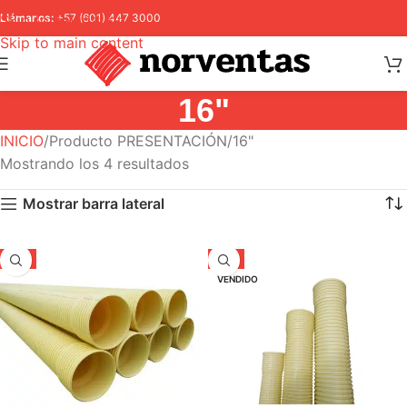
Skip to navigation
Llámanos:
+57 (601) 447 3000
Skip to main content
16"
INICIO
Producto PRESENTACIÓN
16"
Mostrando los 4 resultados
Mostrar barra lateral
-5%
-5%
VENDIDO