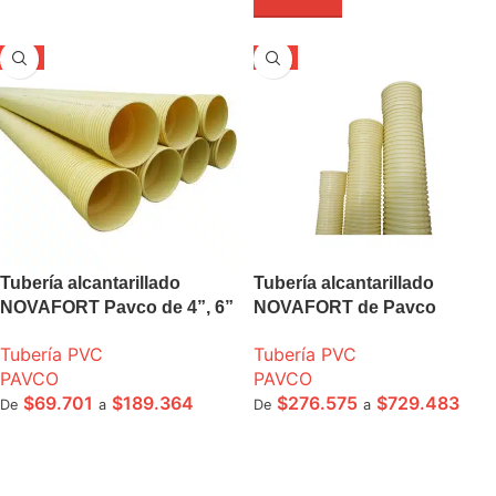
-5%
-5%
Tubería alcantarillado
Tubería alcantarillado
NOVAFORT Pavco de 4”, 6”
NOVAFORT de Pavco
8” tramo 6m
Tubería PVC
Tubería PVC
PAVCO
PAVCO
$
276.575
$
729.483
$
69.701
$
189.364
De
a
De
a
SELECCIONE OPCIONES
SELECCIONE OPCIONES