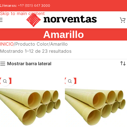
Skip to navigation
Llámanos:
+57 (601) 447 3000
Skip to main content
Amarillo
INICIO
Producto Color
Amarillo
Mostrando 1–12 de 23 resultados
Mostrar barra lateral
-5%
-5%