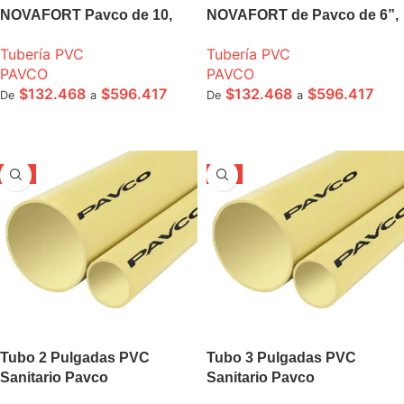
NOVAFORT Pavco de 10,
NOVAFORT de Pavco de 6”,
12”, 14” tramo 6m
a 16” Pulgadas S4
Tubería PVC
Tubería PVC
PAVCO
PAVCO
$
132.468
$
596.417
$
132.468
$
596.417
De
a
De
a
SELECCIONE OPCIONES
SELECCIONE OPCIONES
-5%
-5%
Tubo 2 Pulgadas PVC
Tubo 3 Pulgadas PVC
Sanitario Pavco
Sanitario Pavco