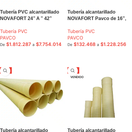
Tubería PVC alcantarillado
Tubería alcantarillado
NOVAFORT 24” A ” 42”
NOVAFORT Pavco de 16”,
Pavco
18” 20” tramo 6m
Tubería PVC
Tubería PVC
PAVCO
PAVCO
$
1.812.287
$
7.754.014
$
132.468
$
1.228.256
De
a
De
a
SELECCIONE OPCIONES
SELECCIONE OPCIONES
-5%
-5%
VENDIDO
Tubería alcantarillado
Tubería alcantarillado