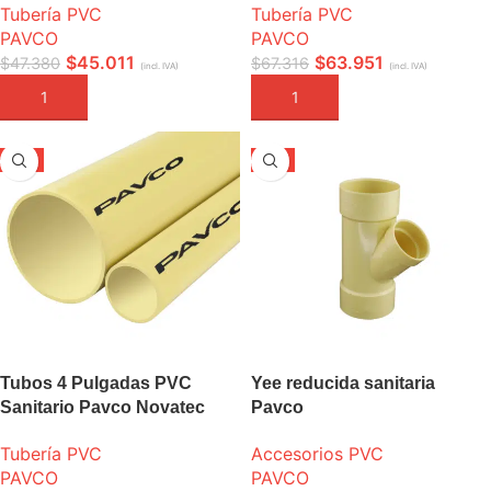
Tubería PVC
Tubería PVC
PAVCO
PAVCO
$
45.011
$
63.951
$
47.380
$
67.316
(incl. IVA)
(incl. IVA)
AÑADIR A LA CESTA
AÑADIR A LA CESTA
-5%
-5%
Tubos 4 Pulgadas PVC
Yee reducida sanitaria
Sanitario Pavco Novatec
Pavco
Tubería PVC
Accesorios PVC
PAVCO
PAVCO