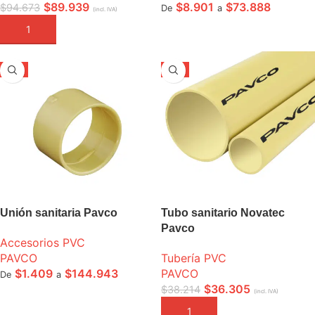
$
89.939
$
8.901
$
73.888
$
94.673
De
a
(incl. IVA)
AÑADIR A LA CESTA
SELECCIONE OPCIONES
-5%
-5%
Unión sanitaria Pavco
Tubo sanitario Novatec
Pavco
Accesorios PVC
PAVCO
Tubería PVC
$
1.409
$
144.943
PAVCO
De
a
$
36.305
$
38.214
(incl. IVA)
SELECCIONE OPCIONES
AÑADIR A LA CESTA