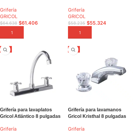
Grifería
Grifería
GRICOL
GRICOL
$
61.406
$
55.324
$
64.638
$
58.235
AÑADIR A LA CESTA
AÑADIR A LA CESTA
-5%
-5%
Grifería para lavaplatos
Grifería para lavamanos
Gricol Atlántico 8 pulgadas
Gricol Kristhal 8 pulgadas
Grifería
Grifería