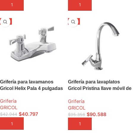
AÑADIR A LA CESTA
AÑADIR A LA CESTA
-5%
-5%
Grifería para lavamanos
Grifería para lavaplatos
Gricol Helix Pala 4 pulgadas
Gricol Pristina llave móvil de
mesa
Grifería
Grifería
GRICOL
GRICOL
$
40.797
$
90.588
$
42.944
$
95.356
AÑADIR A LA CESTA
AÑADIR A LA CESTA