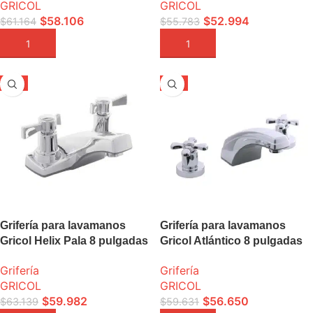
GRICOL
GRICOL
$
58.106
$
52.994
$
61.164
$
55.783
AÑADIR A LA CESTA
AÑADIR A LA CESTA
-5%
-5%
Grifería para lavamanos
Grifería para lavamanos
Gricol Helix Pala 8 pulgadas
Gricol Atlántico 8 pulgadas
Grifería
Grifería
GRICOL
GRICOL
$
59.982
$
56.650
$
63.139
$
59.631