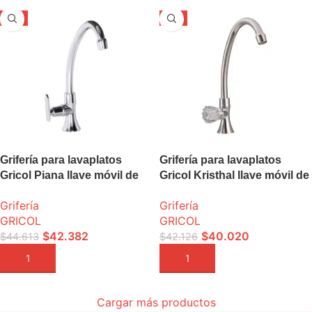
-5%
-5%
Grifería para lavaplatos
Grifería para lavaplatos
Gricol Piana llave móvil de
Gricol Kristhal llave móvil de
mesa
mesa
Grifería
Grifería
GRICOL
GRICOL
$
42.382
$
40.020
$
44.613
$
42.126
AÑADIR A LA CESTA
AÑADIR A LA CESTA
Cargar más productos