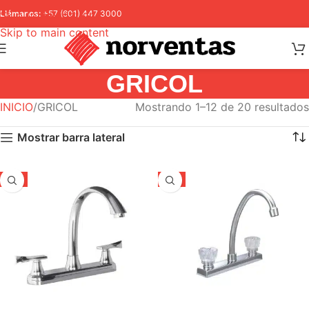
Skip to navigation
Llámanos:
+57 (601) 447 3000
Skip to main content
GRICOL
INICIO
GRICOL
Mostrando 1–12 de 20 resultados
Mostrar barra lateral
-5%
-5%