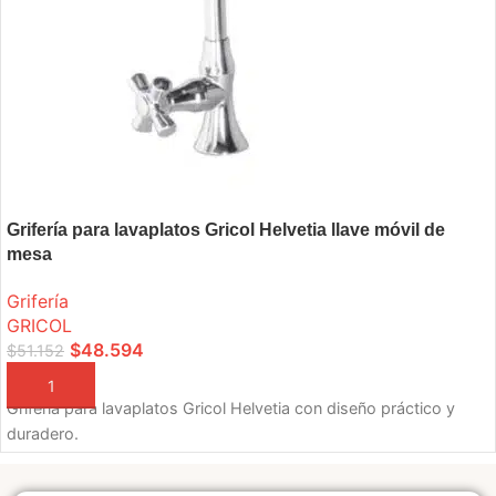
Grifería para lavaplatos Gricol Helvetia llave móvil de
mesa
Grifería
GRICOL
$
48.594
$
51.152
AÑADIR A LA CESTA
Grifería para lavaplatos Gricol Helvetia con diseño práctico y
duradero.