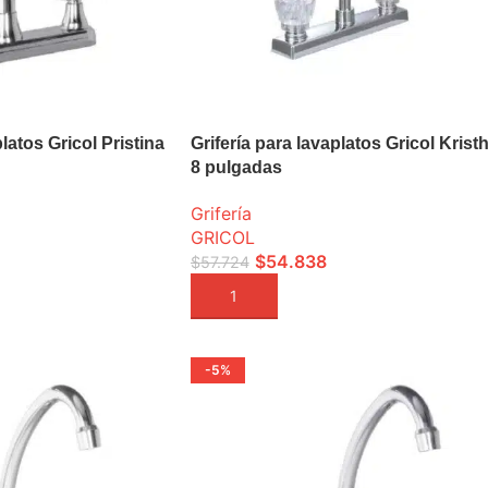
platos Gricol Pristina
Grifería para lavaplatos Gricol Kristh
8 pulgadas
Grifería
GRICOL
$
54.838
$
57.724
A
AÑADIR A LA CESTA
-5%