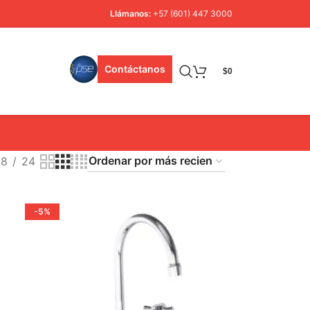
Llámanos:
+57 (601) 447 3000
Contáctanos
$
0
18
24
-5%