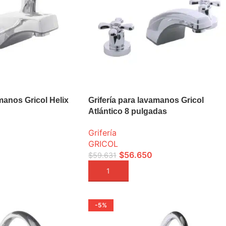
amanos Gricol Helix
Grifería para lavamanos Gricol
Atlántico 8 pulgadas
Grifería
GRICOL
$
56.650
$
59.631
A
AÑADIR A LA CESTA
-5%