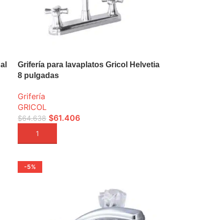
al
Grifería para lavaplatos Gricol Helvetia
8 pulgadas
Grifería
GRICOL
$
61.406
$
64.638
AÑADIR A LA CESTA
-5%