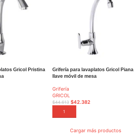
platos Gricol Pristina
Grifería para lavaplatos Gricol Piana
sa
llave móvil de mesa
Grifería
GRICOL
$
42.382
$
44.613
A
AÑADIR A LA CESTA
Cargar más productos