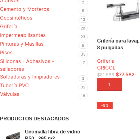
Aditivos
2
Cemento y Morteros
5
Geosintéticos
13
Grifería
20
Impermeabilizantes
23
Grifería para lava
Pinturas y Masillas
5
8 pulgadas
Pisos
33
Grifería
Siliconas - Adhesivos -
17
GRICOL
selladores
$
77.582
$
81.666
Soldaduras y limpiadores
3
AÑADIR A LA CEST
Tubería PVC
32
Válvulas
18
-5%
PRODUCTOS DESTACADOS
Geomalla fibra de vidrio
R50 - 395 m2