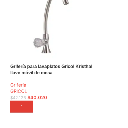
Grifería para lavaplatos Gricol Kristhal
llave móvil de mesa
Grifería
GRICOL
$
40.020
$
42.126
AÑADIR A LA CESTA