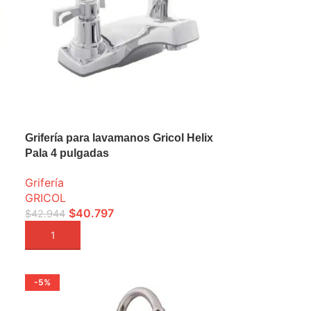
Grifería para lavamanos Gricol Helix
Pala 4 pulgadas
Grifería
GRICOL
$
40.797
$
42.944
AÑADIR A LA CESTA
-5%