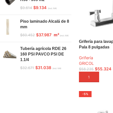
$
9.134
$
9.614
(incl. IVA)
Piso laminado Alcalá de 8
mm
$
37.987
m²
$
60.452
(incl. IVA)
Grifería para lava
Pala 8 pulgadas
Tubería agrícola RDE 26
160 PSI PAVCO PSI DE
Grifería
1.1/4
GRICOL
$
31.038
$
32.671
$
55.324
$
58.235
(incl. IVA)
AÑADIR A LA CEST
-5%