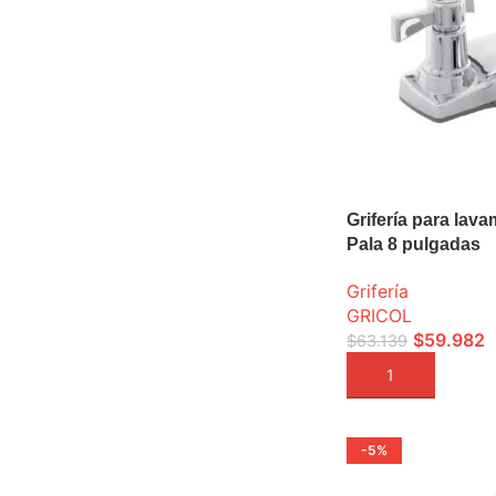
Grifería para lav
Pala 8 pulgadas
Grifería
GRICOL
$
59.982
$
63.139
AÑADIR A LA CEST
-5%