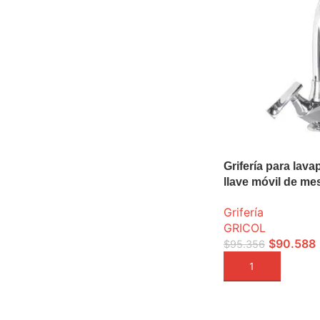
Grifería para lava
llave móvil de me
Grifería
GRICOL
$
90.588
$
95.356
AÑADIR A LA CEST