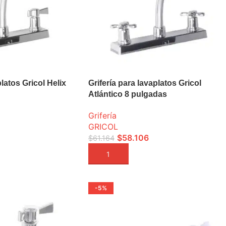
platos Gricol Helix
Grifería para lavaplatos Gricol
Atlántico 8 pulgadas
Grifería
GRICOL
$
58.106
$
61.164
A
AÑADIR A LA CESTA
-5%