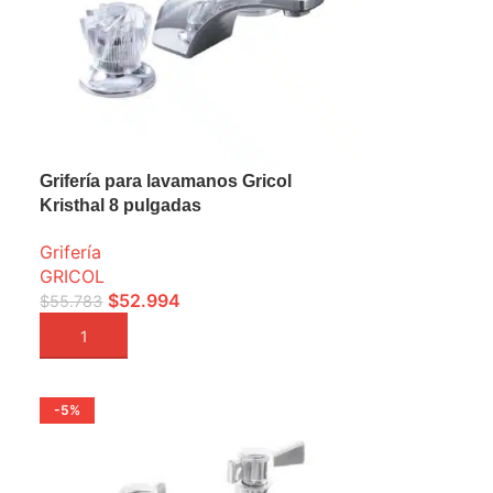
Grifería para lavamanos Gricol
Kristhal 8 pulgadas
Grifería
GRICOL
$
52.994
$
55.783
AÑADIR A LA CESTA
-5%