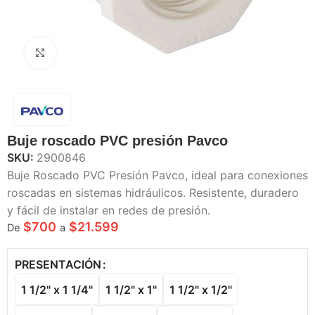
Haga Click para agrandar
Buje roscado PVC presión Pavco
SKU:
2900846
Buje Roscado PVC Presión Pavco, ideal para conexiones
roscadas en sistemas hidráulicos. Resistente, duradero
y fácil de instalar en redes de presión.
$
700
$
21.599
De
a
PRESENTACIÓN
1 1/2" x 1 1/4"
1 1/2" x 1"
1 1/2" x 1/2"