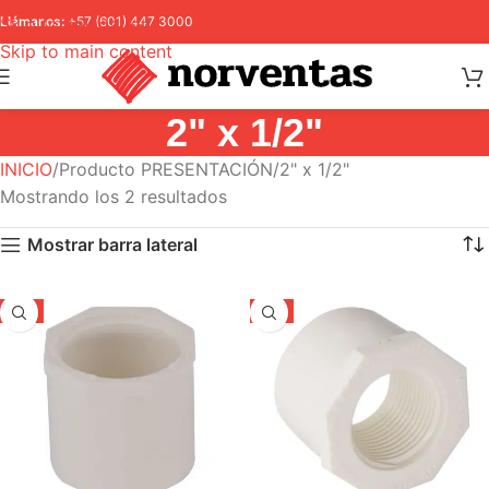
Skip to navigation
Llámanos:
+57 (601) 447 3000
Skip to main content
2" x 1/2"
INICIO
Producto PRESENTACIÓN
2" x 1/2"
Mostrando los 2 resultados
Mostrar barra lateral
-5%
-5%