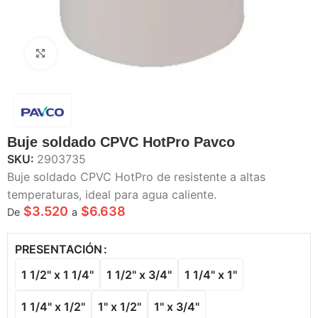
Haga Click para agrandar
Buje soldado CPVC HotPro Pavco
SKU:
2903735
Buje soldado CPVC HotPro de resistente a altas
temperaturas, ideal para agua caliente.
$
3.520
$
6.638
De
a
PRESENTACIÓN
1 1/2" x 1 1/4"
1 1/2" x 3/4"
1 1/4" x 1"
1 1/4" x 1/2"
1" x 1/2"
1" x 3/4"