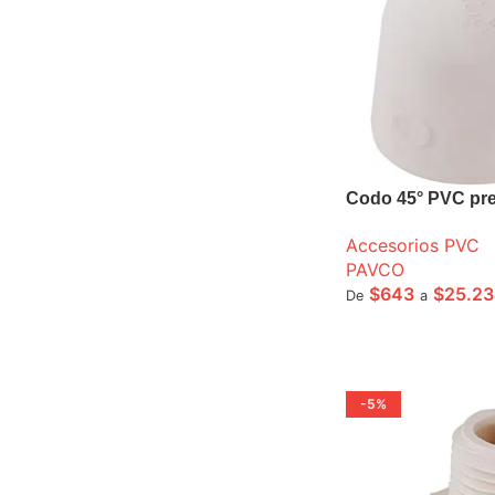
Codo 45° PVC pr
Accesorios PVC
PAVCO
$
643
$
25.2
De
a
SELECCIONE OPCI
-5%