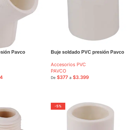
esión Pavco
Buje soldado PVC presión Pavco
Accesorios PVC
PAVCO
34
$
377
$
3.399
De
a
ONES
SELECCIONE OPCIONES
-5%