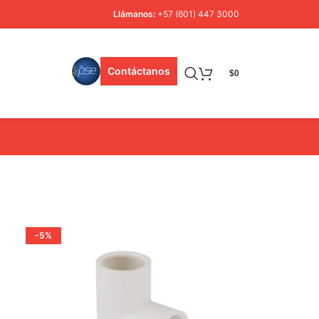
Llámanos:
+57 (601) 447 3000
Contáctanos
$
0
-5%