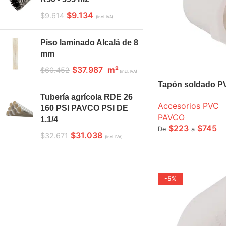
$
9.134
$
9.614
(incl. IVA)
Piso laminado Alcalá de 8
mm
$
37.987
m²
$
60.452
(incl. IVA)
Tapón soldado P
Tubería agrícola RDE 26
Accesorios PVC
160 PSI PAVCO PSI DE
PAVCO
1.1/4
$
223
$
745
De
a
$
31.038
$
32.671
(incl. IVA)
SELECCIONE OPCI
-5%