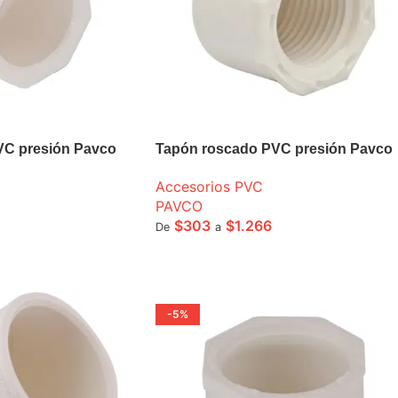
VC presión Pavco
Tapón roscado PVC presión Pavco
Accesorios PVC
PAVCO
$
303
$
1.266
De
a
ONES
SELECCIONE OPCIONES
-5%