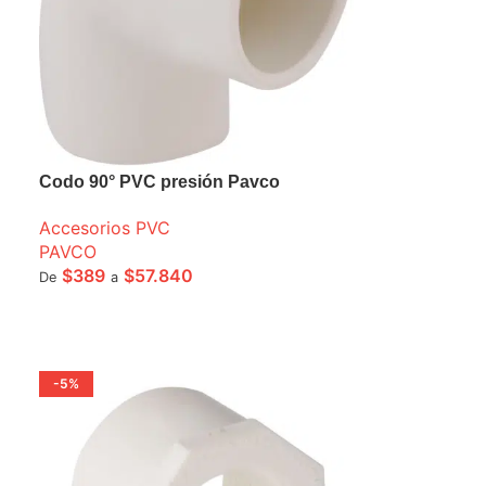
Codo 90° PVC presión Pavco
Accesorios PVC
PAVCO
$
389
$
57.840
De
a
SELECCIONE OPCIONES
-5%