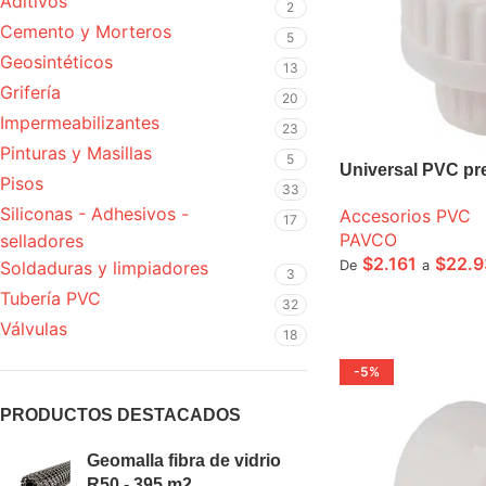
Aditivos
2
Cemento y Morteros
5
Geosintéticos
13
Grifería
20
Impermeabilizantes
23
Pinturas y Masillas
5
Universal PVC pr
Pisos
33
Siliconas - Adhesivos -
Accesorios PVC
17
PAVCO
selladores
$
2.161
$
22.9
De
a
Soldaduras y limpiadores
3
Tubería PVC
SELECCIONE OPCI
32
Válvulas
18
-5%
PRODUCTOS DESTACADOS
Geomalla fibra de vidrio
R50 - 395 m2