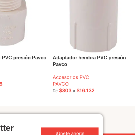
 PVC presión Pavco
Adaptador hembra PVC presión
Pavco
Accesorios PVC
8
PAVCO
$
303
$
16.132
De
a
ONES
SELECCIONE OPCIONES
tter
¡Únete ahora!