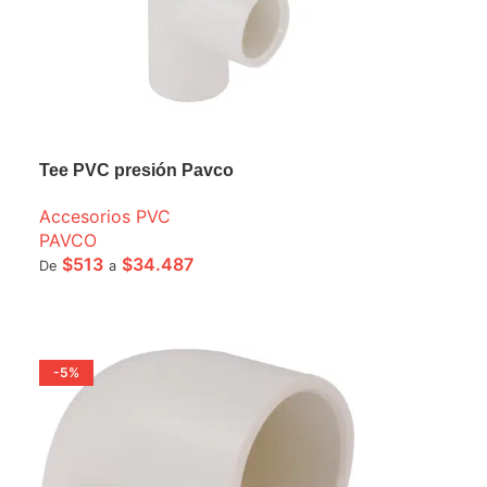
Tee PVC presión Pavco
Accesorios PVC
PAVCO
$
513
$
34.487
De
a
SELECCIONE OPCIONES
-5%