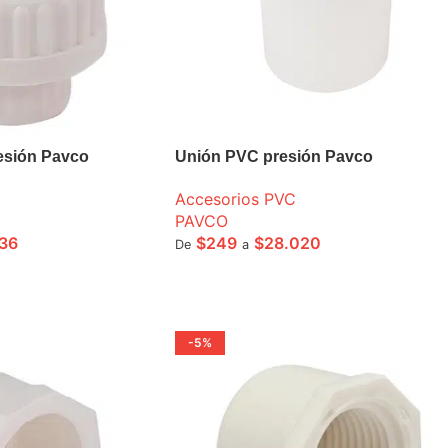
esión Pavco
Unión PVC presión Pavco
Accesorios PVC
PAVCO
36
$
249
$
28.020
De
a
ONES
SELECCIONE OPCIONES
-5%