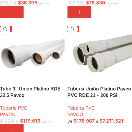
$
36.305
$
78.830
$
38.214
$
82.980
(incl. IVA)
(incl. IVA)
AÑADIR A LA CESTA
AÑADIR A LA CESTA
-5%
-5%
Tubo 3″ Unión Platino RDE
Tubería Unión Platino Pavco
32.5 Pavco
PVC RDE 21 – 200 PSI
Tubería PVC
Tubería PVC
PAVCO
PAVCO
$
119.615
$
178.987
$
7.271.521
$
125.910
De
a
(incl. IVA)
AÑADIR A LA CESTA
SELECCIONE OPCIONES