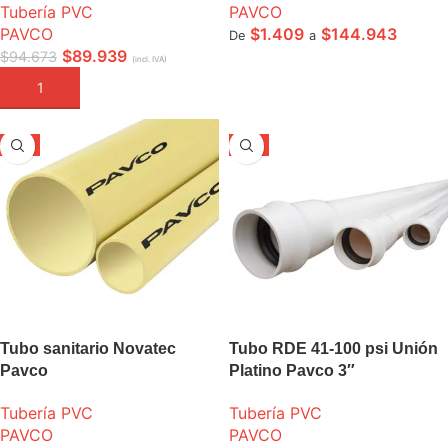
Tubería PVC
PAVCO
PAVCO
$
1.409
$
144.943
De
a
$
89.939
$
94.673
(incl. IVA)
SELECCIONE OPCIONES
AÑADIR A LA CESTA
-5%
-5%
Tubo sanitario Novatec
Tubo RDE 41-100 psi Unión
Pavco
Platino Pavco 3″
Tubería PVC
Tubería PVC
PAVCO
PAVCO