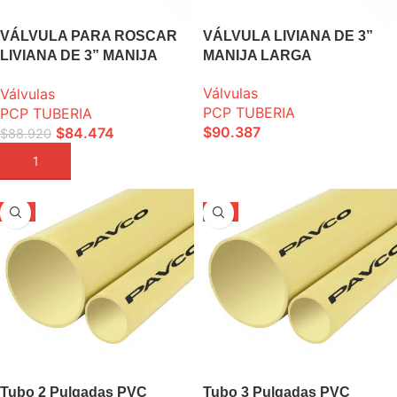
VÁLVULA PARA ROSCAR
VÁLVULA LIVIANA DE 3”
LIVIANA DE 3” MANIJA
MANIJA LARGA
LARGA
Válvulas
Válvulas
PCP TUBERIA
PCP TUBERIA
$
90.387
$
84.474
$
88.920
SELECCIONE OPCIONES
AÑADIR A LA CESTA
-5%
-5%
Tubo 2 Pulgadas PVC
Tubo 3 Pulgadas PVC