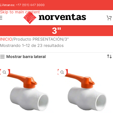
Skip to navigation
Llámanos:
+57 (601) 447 3000
Skip to main content
3"
INICIO
Producto PRESENTACIÓN
3"
Mostrando 1–12 de 23 resultados
Mostrar barra lateral
-5%
-5%