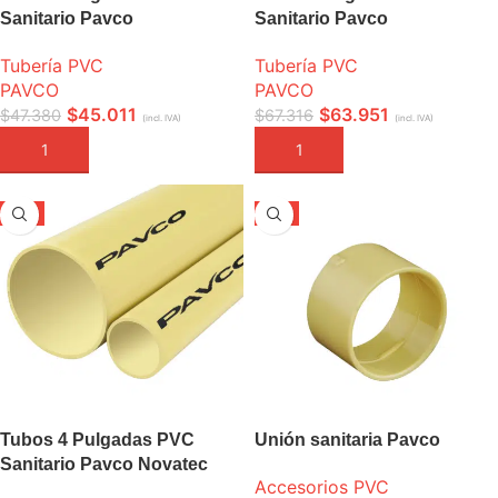
Sanitario Pavco
Sanitario Pavco
Tubería PVC
Tubería PVC
PAVCO
PAVCO
$
45.011
$
63.951
$
47.380
$
67.316
(incl. IVA)
(incl. IVA)
AÑADIR A LA CESTA
AÑADIR A LA CESTA
-5%
-5%
Tubos 4 Pulgadas PVC
Unión sanitaria Pavco
Sanitario Pavco Novatec
Accesorios PVC