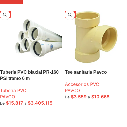
-5%
-5%
Tubería PVC biaxial PR-160
Tee sanitaria Pavco
PSI tramo 6 m
Accesorios PVC
Tubería PVC
PAVCO
PAVCO
$
3.559
$
10.668
De
a
$
15.817
$
3.405.115
De
a
SELECCIONE OPCIONES
SELECCIONE OPCIONES