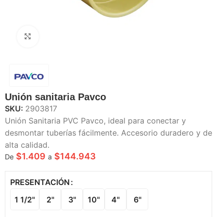
Haga Click para agrandar
Unión sanitaria Pavco
SKU:
2903817
Unión Sanitaria PVC Pavco, ideal para conectar y
desmontar tuberías fácilmente. Accesorio duradero y de
alta calidad.
$
1.409
$
144.943
De
a
PRESENTACIÓN
1 1/2"
2"
3"
10"
4"
6"