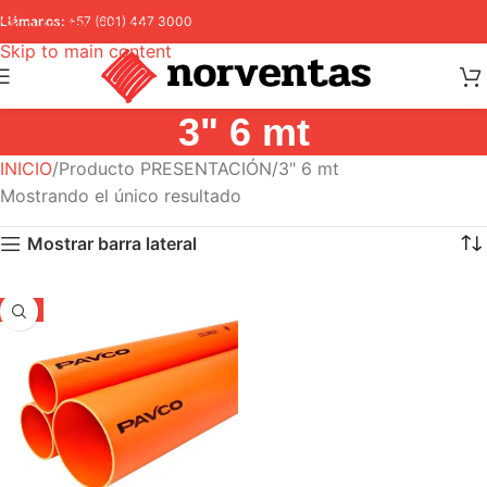
Skip to navigation
Llámanos:
+57 (601) 447 3000
Skip to main content
3" 6 mt
INICIO
Producto PRESENTACIÓN
3" 6 mt
Mostrando el único resultado
Mostrar barra lateral
-5%