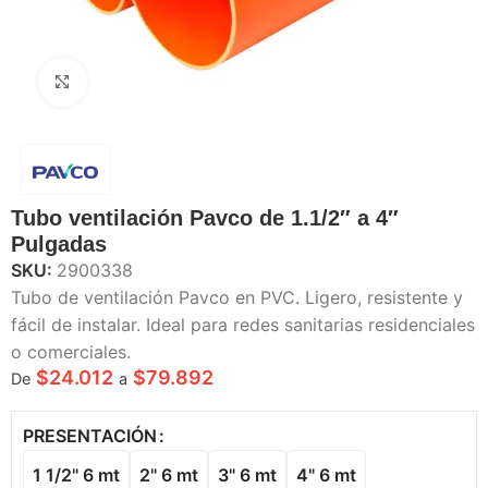
Haga Click para agrandar
Tubo ventilación Pavco de 1.1/2″ a 4″
Pulgadas
SKU:
2900338
Tubo de ventilación Pavco en PVC. Ligero, resistente y
fácil de instalar. Ideal para redes sanitarias residenciales
o comerciales.
$
24.012
$
79.892
De
a
PRESENTACIÓN
1 1/2" 6 mt
2" 6 mt
3" 6 mt
4" 6 mt