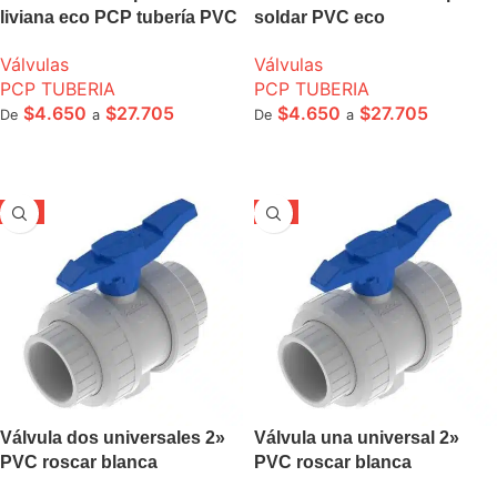
liviana eco PCP tubería PVC
soldar PVC eco
Válvulas
Válvulas
PCP TUBERIA
PCP TUBERIA
$
4.650
$
27.705
$
4.650
$
27.705
De
a
De
a
SELECCIONE OPCIONES
SELECCIONE OPCIONES
-5%
-5%
Válvula dos universales 2»
Válvula una universal 2»
PVC roscar blanca
PVC roscar blanca