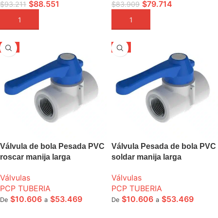
$
88.551
$
79.714
$
93.211
$
83.909
AÑADIR A LA CESTA
AÑADIR A LA CESTA
-5%
-5%
Válvula de bola Pesada PVC
Válvula Pesada de bola PVC
roscar manija larga
soldar manija larga
Válvulas
Válvulas
PCP TUBERIA
PCP TUBERIA
$
10.606
$
53.469
$
10.606
$
53.469
De
a
De
a
SELECCIONE OPCIONES
SELECCIONE OPCIONES