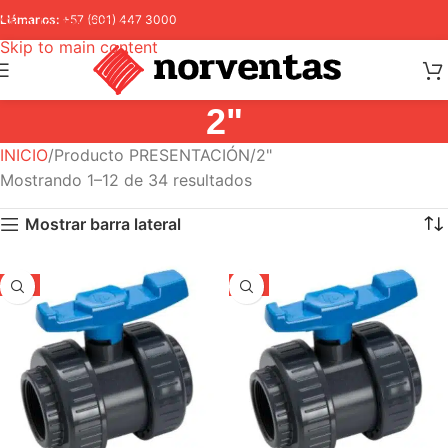
Skip to navigation
Llámanos:
+57 (601) 447 3000
Skip to main content
2"
INICIO
Producto PRESENTACIÓN
2"
Mostrando 1–12 de 34 resultados
Mostrar barra lateral
-5%
-5%