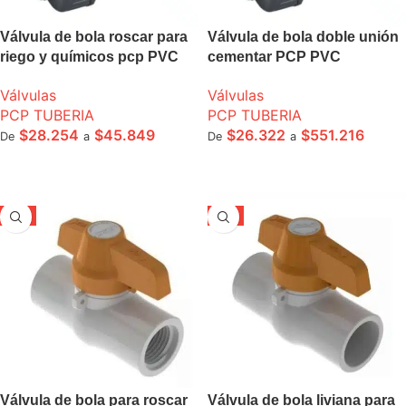
Válvula de bola roscar para
Válvula de bola doble unión
riego y químicos pcp PVC
cementar PCP PVC
Válvulas
Válvulas
PCP TUBERIA
PCP TUBERIA
$
28.254
$
45.849
$
26.322
$
551.216
De
a
De
a
SELECCIONE OPCIONES
SELECCIONE OPCIONES
-5%
-5%
Válvula de bola para roscar
Válvula de bola liviana para