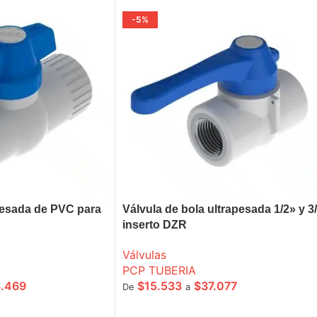
-5%
pesada de PVC para
Válvula de bola ultrapesada 1/2» y 3
inserto DZR
Válvulas
PCP TUBERIA
.469
$
15.533
$
37.077
De
a
IONES
SELECCIONE OPCIONES