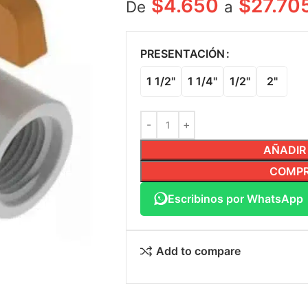
$
4.650
$
27.70
De
a
PRESENTACIÓN
1 1/2"
1 1/4"
1/2"
2"
AÑADIR
COMPR
Escribinos por WhatsApp
Add to compare