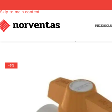
Skip to navigation
Skip to main content
INICIO
SOLU
INICIO
Tienda
Válvulas
Válvula de bola para roscar livian
-5%