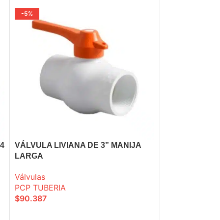
-5%
-5%
/4
VÁLVULA LIVIANA DE 3” MANIJA
Válvula dos un
LARGA
roscar blanca
Válvulas
Válvulas
PCP TUBERIA
PCP TUBERIA
$
90.387
$
89.7
$
94.473
SELECCIONE OPCIONES
AÑADIR A LA C