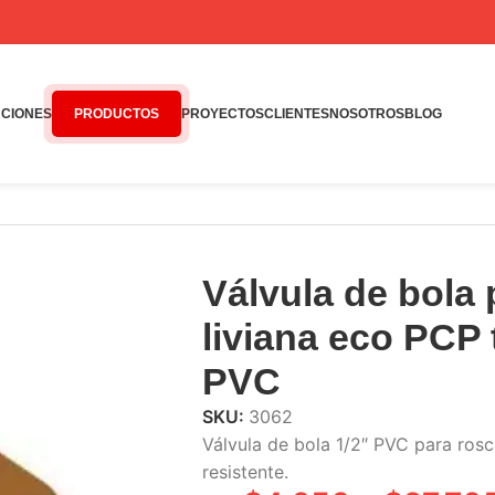
CIONES
PRODUCTOS
PROYECTOS
CLIENTES
NOSOTROS
BLOG
a eco PCP tubería PVC
Válvula de bola 
liviana eco PCP 
PVC
SKU:
3062
Válvula de bola 1/2″ PVC para ro
resistente.