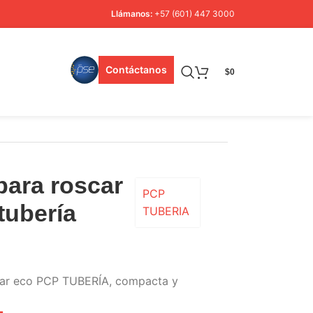
Llámanos:
+57 (601) 447 3000
Contáctanos
$
0
para roscar
PCP
tubería
TUBERIA
scar eco PCP TUBERÍA, compacta y