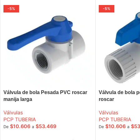
-5%
-5%
Válvula de bola Pesada PVC roscar
Válvula de bola 
manija larga
roscar
Válvulas
Válvulas
PCP TUBERIA
PCP TUBERIA
$
10.606
$
53.469
$
10.606
$
53
De
a
De
a
SELECCIONE OPCIONES
SELECCIONE OPC