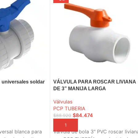
 universales soldar
VÁLVULA PARA ROSCAR LIVIANA
DE 3” MANIJA LARGA
Válvulas
PCP TUBERIA
$
84.474
$
88.920
A
AÑADIR A LA CESTA
versal blanca para
Válvula de bola 3" PVC roscar livian