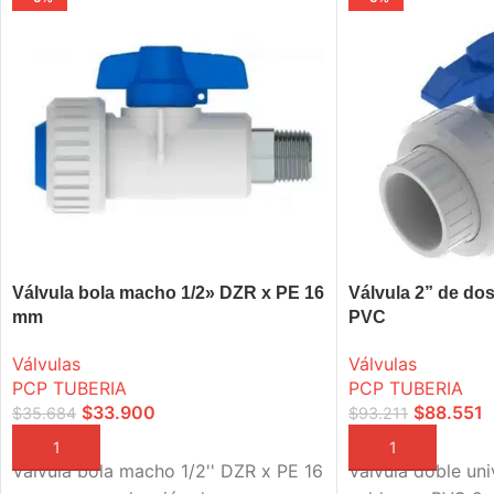
Válvula bola macho 1/2» DZR x PE 16
Válvula 2” de dos
mm
PVC
Válvulas
Válvulas
PCP TUBERIA
PCP TUBERIA
$
33.900
$
88.551
$
35.684
$
93.211
AÑADIR A LA CESTA
AÑADIR A LA CEST
Válvula bola macho 1/2'' DZR x PE 16
Válvula doble uni