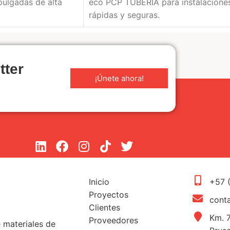
pulgadas de alta
eco PCP TUBERÍA para instalacione
rápidas y seguras.
tter
¡Únete ahora!
Inicio
+57 
Proyectos
cont
Clientes
Km. 7
Proveedores
e materiales de