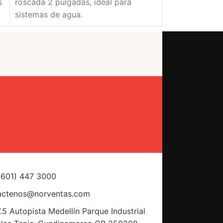
s
roscada 2 pulgadas, ideal para
PVC roscado 2
sistemas de agua.
práctica.
(601) 447 3000
actenos@norventas.com
.5 Autopista Medellín Parque Industrial