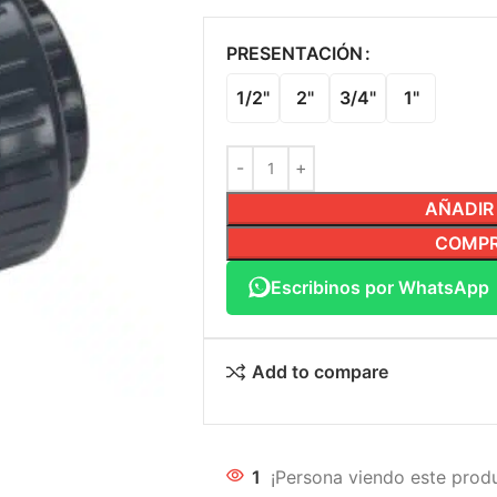
PRESENTACIÓN
1/2"
2"
3/4"
1"
AÑADIR
COMPR
Escribinos por WhatsApp
Add to compare
1
¡Persona viendo este prod