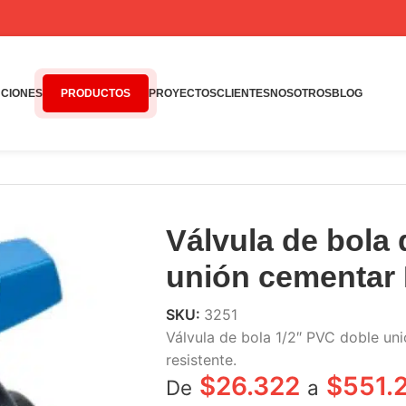
CIONES
PRODUCTOS
PROYECTOS
CLIENTES
NOSOTROS
BLOG
ntar PCP PVC
Válvula de bola 
unión cementar
SKU:
3251
Válvula de bola 1/2″ PVC doble un
resistente.
$
26.322
$
551.
De
a