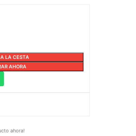
 A LA CESTA
AR AHORA
ucto ahora!