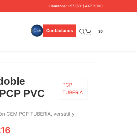
Llámanos:
+57 (601) 447 3000
Contáctanos
$
0
doble
PCP
 PCP PVC
TUBERIA
ión CEM PCP TUBERÍA, versátil y
216