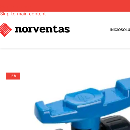
Skip to navigation
Skip to main content
INICIO
SOLU
INICIO
Tienda
Válvulas
Válvula de bola doble unión ceme
-5%