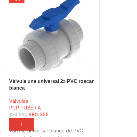
Válvula una universal 2» PVC roscar
Válvula dos un
blanca
roscar blanca
Válvulas
Válvulas
PCP TUBERIA
PCP TUBERIA
$
80.355
$
89.7
$
84.584
$
94.473
AÑADIR A LA CESTA
AÑADIR A LA C
a
Válvula universal blanca de PVC
Válvula doble 