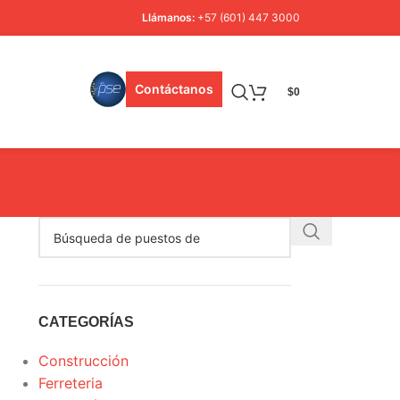
Llámanos:
+57 (601) 447 3000
Contáctanos
$
0
CATEGORÍAS
Construcción
Ferreteria