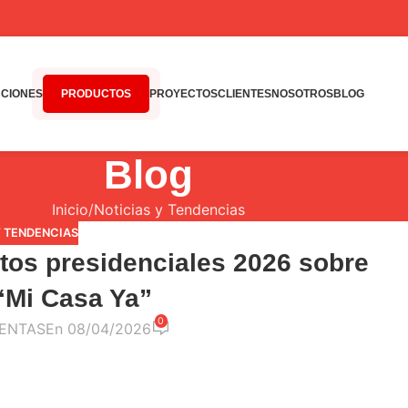
CIONES
PRODUCTOS
PROYECTOS
CLIENTES
NOSOTROS
BLOG
Blog
Inicio
Noticias y Tendencias
Y TENDENCIAS
tos presidenciales 2026 sobre
“Mi Casa Ya”
0
ENTAS
En 08/04/2026