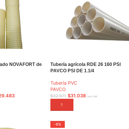
illado NOVAFORT de
Tubería agrícola RDE 26 160 PSI
PAVCO PSI DE 1.1/4
Tubería PVC
PAVCO
29.483
$
31.038
$
32.671
(incl. IVA)
ONES
AÑADIR A LA CESTA
-5%