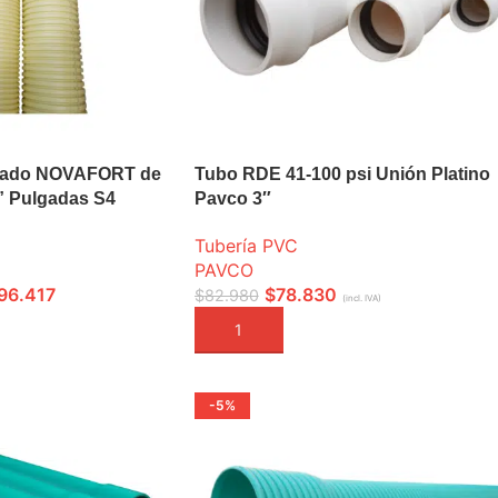
illado NOVAFORT de
Tubo RDE 41-100 psi Unión Platino
6” Pulgadas S4
Pavco 3″
Tubería PVC
PAVCO
96.417
$
78.830
$
82.980
(incl. IVA)
ONES
AÑADIR A LA CESTA
-5%