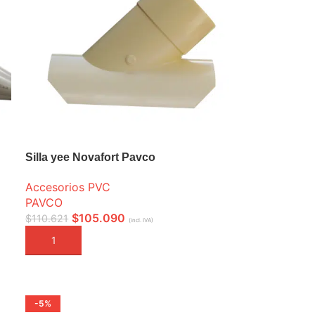
Silla yee Novafort Pavco
Accesorios PVC
PAVCO
$
105.090
$
110.621
(incl. IVA)
AÑADIR A LA CESTA
-5%