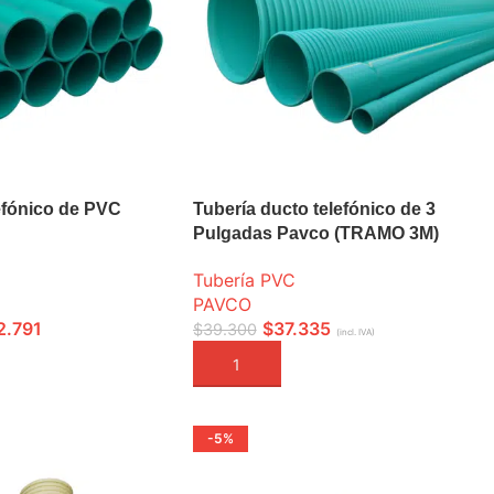
efónico de PVC
Tubería ducto telefónico de 3
Pulgadas Pavco (TRAMO 3M)
Tubería PVC
PAVCO
2.791
$
37.335
$
39.300
(incl. IVA)
ONES
AÑADIR A LA CESTA
-5%