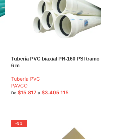
Tubería PVC biaxial PR-160 PSI tramo
6 m
Tubería PVC
PAVCO
$
15.817
$
3.405.115
De
a
SELECCIONE OPCIONES
-5%