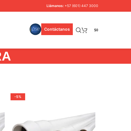
Llámanos:
+57 (601) 447 3000
Contáctanos
$
0
RA
-5%