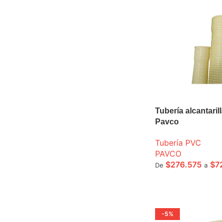
Tubería alcantar
Pavco
Tubería PVC
PAVCO
$
276.575
$
7
De
a
SELECCIONE OPCI
-5%