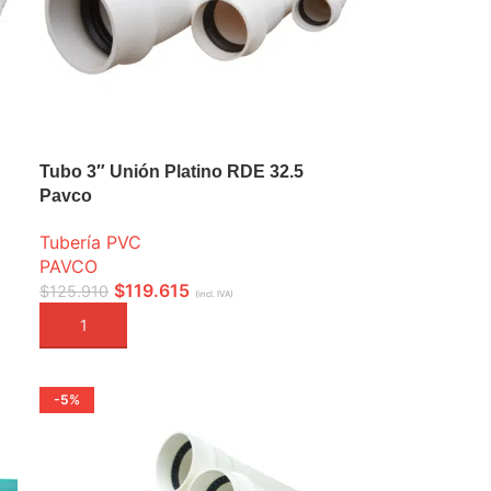
Tubo 3″ Unión Platino RDE 32.5
Pavco
Tubería PVC
PAVCO
$
119.615
$
125.910
(incl. IVA)
AÑADIR A LA CESTA
-5%