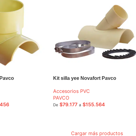
t Pavco
Kit silla yee Novafort Pavco
Accesorios PVC
PAVCO
.456
$
79.177
$
155.564
De
a
ONES
SELECCIONE OPCIONES
Cargar más productos