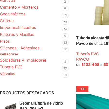
Aditivos
2
Cemento y Morteros
5
Geosintéticos
13
Grifería
20
Impermeabilizantes
23
Pinturas y Masillas
5
Tubería alcantar
Pisos
33
Pavco de 6”, a 1
Siliconas - Adhesivos -
17
Tubería PVC
selladores
PAVCO
Soldaduras y limpiadores
3
$
132.468
$
5
De
a
Tubería PVC
32
SELECCIONE OPCI
Válvulas
18
-5%
PRODUCTOS DESTACADOS
Geomalla fibra de vidrio
R50 - 395 m2