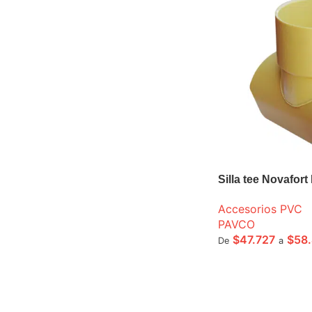
Silla tee Novafor
Accesorios PVC
PAVCO
$
47.727
$
58
De
a
SELECCIONE OPCI