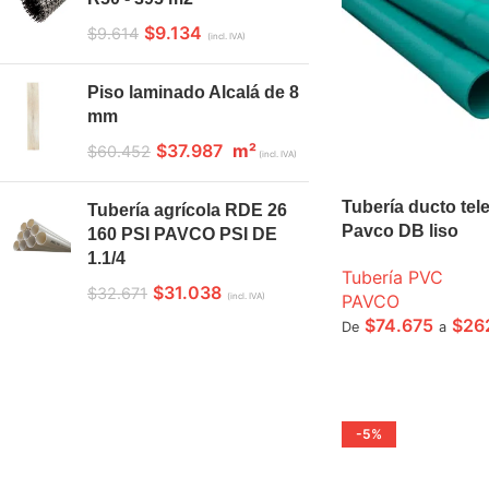
$
9.134
$
9.614
(incl. IVA)
Piso laminado Alcalá de 8
mm
$
37.987
m²
$
60.452
(incl. IVA)
Tubería ducto tel
Tubería agrícola RDE 26
Pavco DB liso
160 PSI PAVCO PSI DE
1.1/4
Tubería PVC
$
31.038
$
32.671
(incl. IVA)
PAVCO
$
74.675
$
26
De
a
SELECCIONE OPCI
-5%