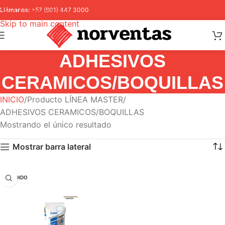
Skip to navigation
Llámanos:
+57 (601) 447 3000
Skip to main content
ADHESIVOS
CERAMICOS/BOQUILLAS
INICIO
Producto LÍNEA MASTER
ADHESIVOS CERAMICOS/BOQUILLAS
Mostrando el único resultado
Mostrar barra lateral
VENDIDO