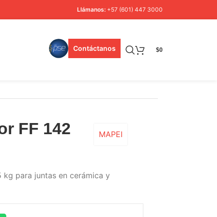
Llámanos:
+57 (601) 447 3000
Contáctanos
$
0
or FF 142
MAPEI
 kg para juntas en cerámica y