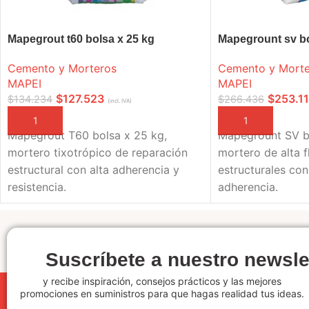
Mapegrout t60 bolsa x 25 kg
Mapegrount sv bo
Cemento y Morteros
Cemento y Morte
MAPEI
MAPEI
$
127.523
$
253.1
$
134.234
$
266.436
(incl. IVA)
AÑADIR A LA CESTA
AÑADIR A LA CEST
Mapegrout T60 bolsa x 25 kg,
Mapegrount SV bo
mortero tixotrópico de reparación
mortero de alta f
estructural con alta adherencia y
estructurales con
resistencia.
adherencia.
Suscríbete a nuestro newsle
y recibe inspiración, consejos prácticos y las mejores
promociones en suministros para que hagas realidad tus ideas.