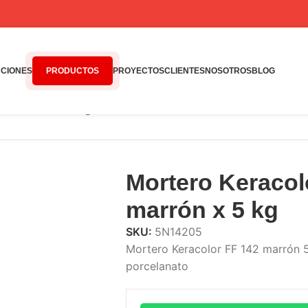
CIONES
PRODUCTOS
PROYECTOS
CLIENTES
NOSOTROS
BLOG
142 marrón x 5 kg
Mortero Keracol
marrón x 5 kg
SKU:
5N14205
Mortero Keracolor FF 142 marrón 5
porcelanato