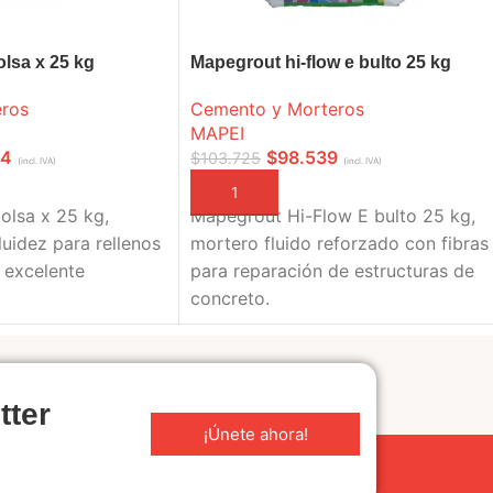
lsa x 25 kg
Mapegrout hi-flow e bulto 25 kg
ros
Cemento y Morteros
MAPEI
14
$
98.539
$
103.725
(incl. IVA)
(incl. IVA)
A
AÑADIR A LA CESTA
lsa x 25 kg,
Mapegrout Hi-Flow E bulto 25 kg,
luidez para rellenos
mortero fluido reforzado con fibras
 excelente
para reparación de estructuras de
concreto.
tter
¡Únete ahora!