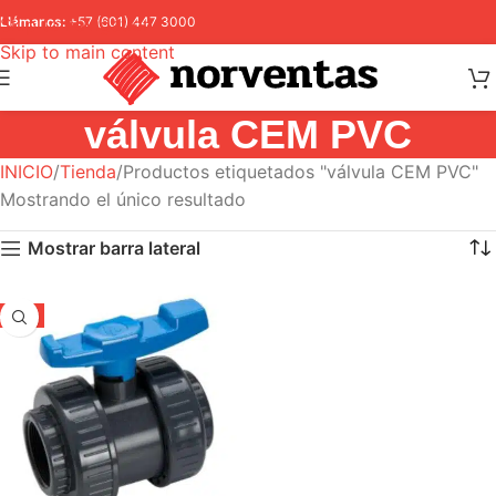
Skip to navigation
Llámanos:
+57 (601) 447 3000
Skip to main content
válvula CEM PVC
INICIO
Tienda
Productos etiquetados "válvula CEM PVC"
Mostrando el único resultado
Mostrar barra lateral
-5%