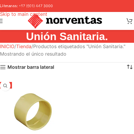
Skip to navigation
Llámanos:
+57 (601) 447 3000
Skip to main content
Unión Sanitaria.
INICIO
Tienda
Productos etiquetados "Unión Sanitaria."
Mostrando el único resultado
Mostrar barra lateral
-5%