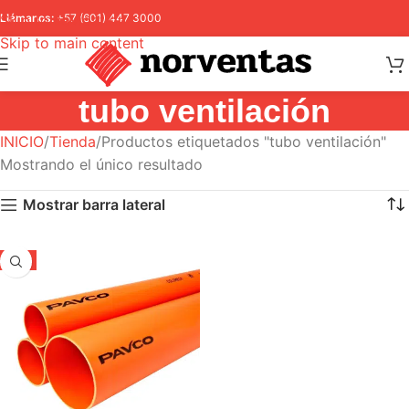
Skip to navigation
Llámanos:
+57 (601) 447 3000
Skip to main content
tubo ventilación
INICIO
Tienda
Productos etiquetados "tubo ventilación"
Mostrando el único resultado
Mostrar barra lateral
-5%