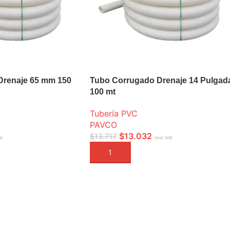
Drenaje 65 mm 150
Tubo Corrugado Drenaje 14 Pulgad
100 mt
Tubería PVC
PAVCO
$
13.032
$
13.717
A)
(incl. IVA)
A
AÑADIR A LA CESTA