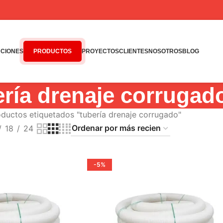
CIONES
PRODUCTOS
PROYECTOS
CLIENTES
NOSOTROS
BLOG
ería drenaje corrugad
ductos etiquetados "tubería drenaje corrugado"
18
24
-5%