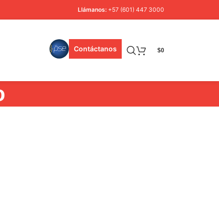
Llámanos:
+57 (601) 447 3000
Contáctanos
$
0
o