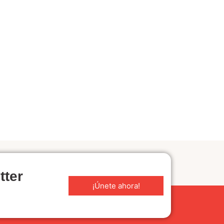
tter
¡Únete ahora!