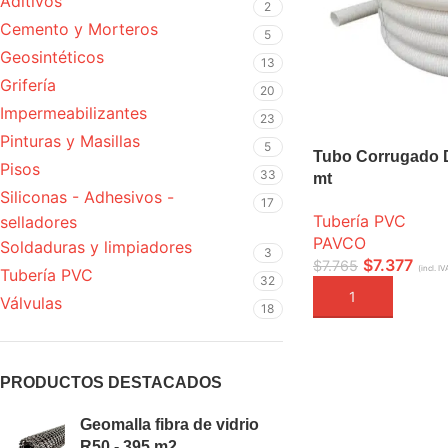
Aditivos
2
Cemento y Morteros
5
Geosintéticos
13
Grifería
20
Impermeabilizantes
23
Pinturas y Masillas
5
Tubo Corrugado 
Pisos
33
mt
Siliconas - Adhesivos -
17
Tubería PVC
selladores
PAVCO
Soldaduras y limpiadores
3
$
7.377
$
7.765
(incl. IV
Tubería PVC
32
AÑADIR A LA CEST
Válvulas
18
PRODUCTOS DESTACADOS
Geomalla fibra de vidrio
R50 - 395 m2