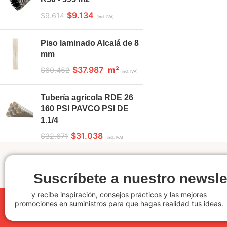
$
9.134
$
9.614
(incl. IVA)
Piso laminado Alcalá de 8
mm
$
37.987
m²
$
60.452
(incl. IVA)
Tubería agrícola RDE 26
160 PSI PAVCO PSI DE
1.1/4
$
31.038
$
32.671
(incl. IVA)
Suscríbete a nuestro newsle
y recibe inspiración, consejos prácticos y las mejores
promociones en suministros para que hagas realidad tus ideas.