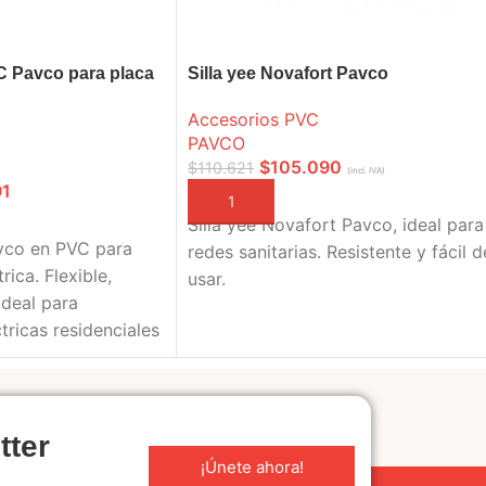
C Pavco para placa
Silla yee Novafort Pavco
Accesorios PVC
PAVCO
$
105.090
$
110.621
(incl. IVA)
91
AÑADIR A LA CESTA
Silla yee Novafort Pavco, ideal para
IONES
vco en PVC para
redes sanitarias. Resistente y fácil d
rica. Flexible,
usar.
Ideal para
ctricas residenciales
tter
¡Únete ahora!