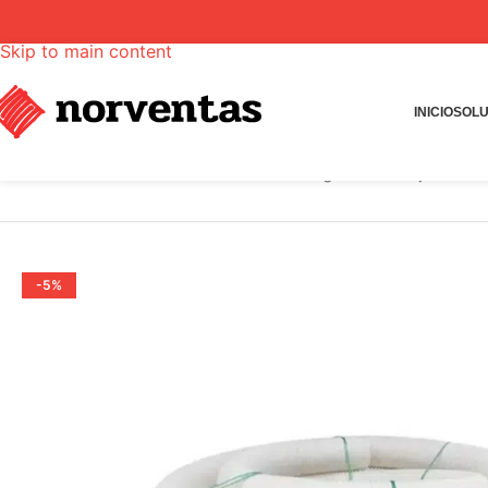
Skip to navigation
Skip to main content
INICIO
SOLU
INICIO
Tienda
Tubería PVC
Tubo Corrugado Drenaje 65 m
-5%