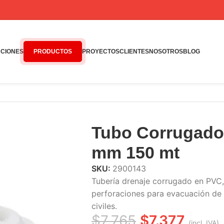
CIONES
PRODUCTOS
PROYECTOS
CLIENTES
NOSOTROS
BLOG
m 150 mt
Tubo Corrugado
mm 150 mt
SKU:
2900143
Tubería drenaje corrugado en PVC, 
perforaciones para evacuación de 
civiles.
$
7.765
$
7.377
(incl. IVA)