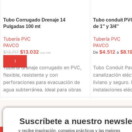
Tubo Corrugado Drenaje 14
Tubo conduit PV
Pulgadas 100 mt
de 1″ y 3/4″
Tubería PVC
Tubería PVC
PAVCO
PAVCO
$
13.032
$
4.512
$
8.1
$
13.717
De
a
(incl. IVA)
AÑADIR A LA CESTA
SELECCIONE OPC
Tubería drenaje corrugado en PVC,
Tubo Conduit Pa
flexible, resistente y con
canalización eléct
perforaciones para evacuación de
liviano y seguro. 
agua subterránea. Ideal para obras
instalaciones elé
civiles.
o industriales.
Suscríbete a nuestro newsle
y recibe inspiración, consejos prácticos y las mejores