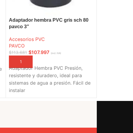
Adaptador hembra PVC gris sch 80
Buje soldado 
pavco 3″
Accesorios PV
Accesorios PVC
PAVCO
PAVCO
$
750
$
19
De
a
$
107.997
$
113.681
(incl. IVA)
SELECCIONE O
Buje soldado 
AÑADIR A LA CESTA
Adaptador Hembra PVC Presión,
e
ideal para uni
resistente y duradero, ideal para
hidráulicas. Fác
sistemas de agua a presión. Fácil de
instalar