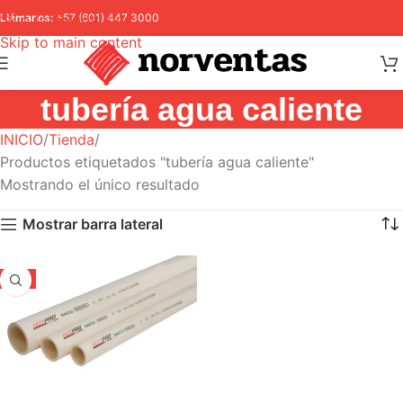
Skip to navigation
Llámanos:
+57 (601) 447 3000
Skip to main content
tubería agua caliente
INICIO
Tienda
Productos etiquetados "tubería agua caliente"
Mostrando el único resultado
Mostrar barra lateral
-5%