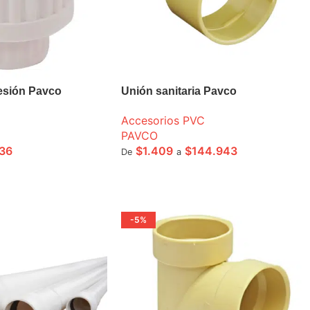
esión Pavco
Unión sanitaria Pavco
Accesorios PVC
PAVCO
36
$
1.409
$
144.943
De
a
ONES
SELECCIONE OPCIONES
-5%