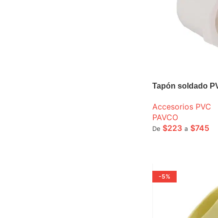
Tapón soldado P
Accesorios PVC
PAVCO
$
223
$
745
De
a
SELECCIONE OPCI
-5%