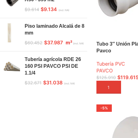
$
9.134
$
9.614
(incl. IVA)
Piso laminado Alcalá de 8
mm
$
37.987
m²
$
60.452
Tubo 3″ Unión Pl
(incl. IVA)
Pavco
Tubería agrícola RDE 26
Tubería PVC
160 PSI PAVCO PSI DE
PAVCO
1.1/4
$
119.61
$
125.910
$
31.038
$
32.671
(incl. IVA)
AÑADIR A LA CEST
-5%