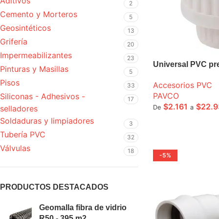
Aditivos
2
Cemento y Morteros
5
Geosintéticos
13
Grifería
20
Impermeabilizantes
23
Universal PVC pr
Pinturas y Masillas
5
Pisos
Accesorios PVC
33
PAVCO
Siliconas - Adhesivos -
17
$
2.161
$
22.9
De
a
selladores
Soldaduras y limpiadores
SELECCIONE OPCI
3
Tubería PVC
32
Válvulas
18
-5%
PRODUCTOS DESTACADOS
Geomalla fibra de vidrio
R50 - 395 m2