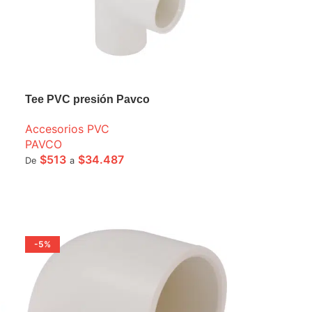
Tee PVC presión Pavco
Accesorios PVC
PAVCO
$
513
$
34.487
De
a
SELECCIONE OPCIONES
-5%