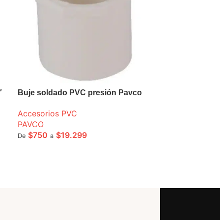
″
Buje soldado PVC presión Pavco
Accesorios PVC
PAVCO
$
750
$
19.299
De
a
SELECCIONE OPCIONES