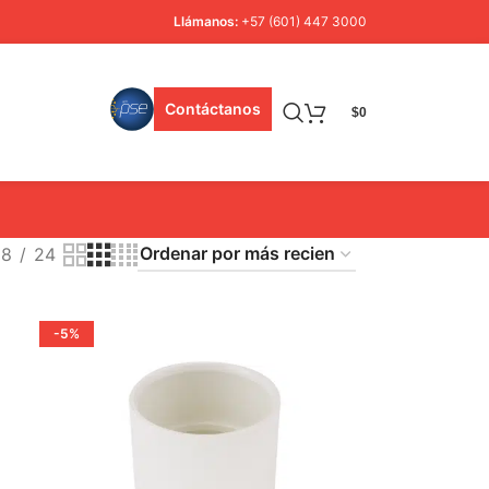
Llámanos:
+57 (601) 447 3000
Contáctanos
$
0
18
24
-5%