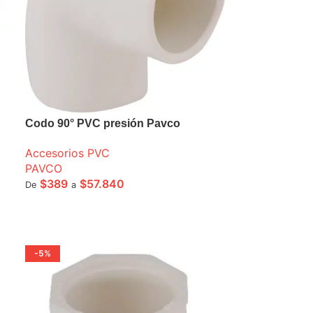
Codo 90° PVC presión Pavco
Accesorios PVC
PAVCO
$
389
$
57.840
De
a
SELECCIONE OPCIONES
-5%