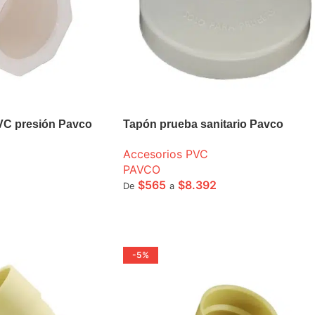
VC presión Pavco
Tapón prueba sanitario Pavco
Accesorios PVC
PAVCO
$
565
$
8.392
De
a
ONES
SELECCIONE OPCIONES
-5%