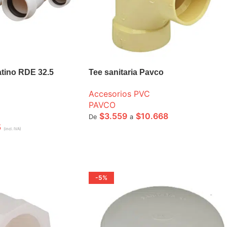
atino RDE 32.5
Tee sanitaria Pavco
Accesorios PVC
PAVCO
$
3.559
$
10.668
De
a
5
(incl. IVA)
SELECCIONE OPCIONES
A
-5%