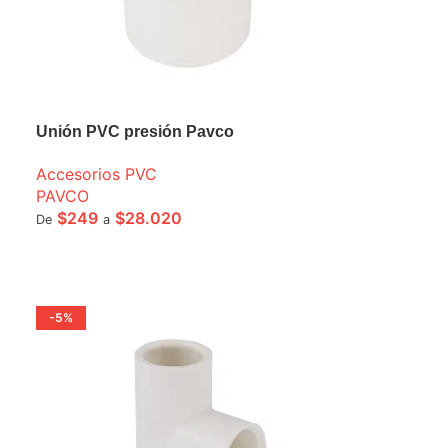
Unión PVC presión Pavco
Accesorios PVC
PAVCO
$
249
$
28.020
De
a
SELECCIONE OPCIONES
-5%