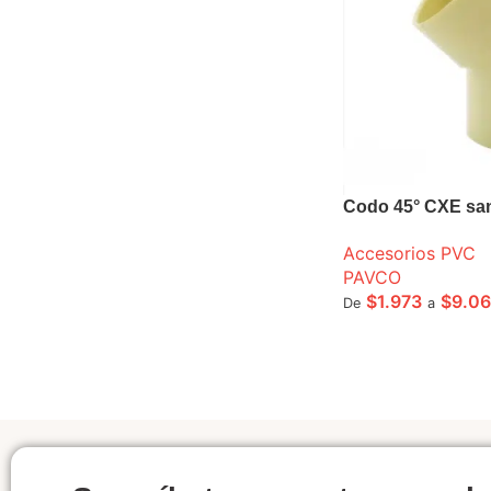
Codo 45° CXE san
Accesorios PVC
PAVCO
$
1.973
$
9.0
De
a
SELECCIONE OPCI