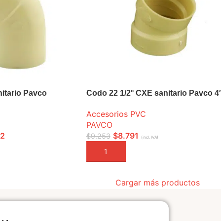
itario Pavco
Codo 22 1/2° CXE sanitario Pavco 4
Accesorios PVC
PAVCO
62
$
8.791
$
9.253
(incl. IVA)
ONES
AÑADIR A LA CESTA
Cargar más productos