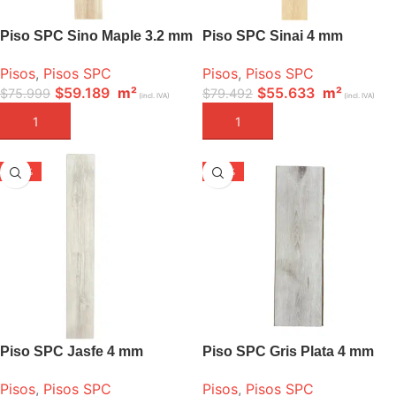
Piso SPC Sino Maple 3.2 mm
Piso SPC Sinai 4 mm
Pisos
,
Pisos SPC
Pisos
,
Pisos SPC
$
59.189
m²
$
55.633
m²
$
75.999
$
79.492
(incl. IVA)
(incl. IVA)
AÑADIR A LA CESTA
AÑADIR A LA CESTA
-30%
-30%
VENDIDO
Piso SPC Jasfe 4 mm
Piso SPC Gris Plata 4 mm
Pisos
,
Pisos SPC
Pisos
,
Pisos SPC