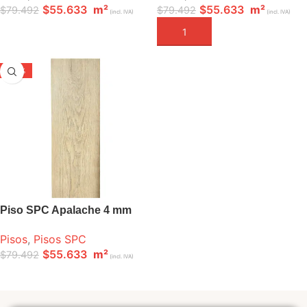
$
55.633
m²
$
55.633
m²
$
79.492
$
79.492
(incl. IVA)
(incl. IVA)
LEER MÁS
AÑADIR A LA CESTA
-30%
VENDIDO
Piso SPC Apalache 4 mm
Pisos
,
Pisos SPC
$
55.633
m²
$
79.492
(incl. IVA)
LEER MÁS