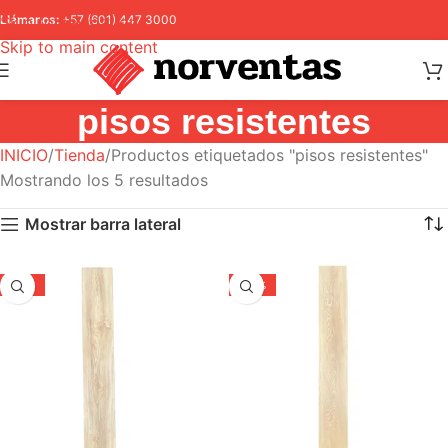
Skip to navigation
Llámanos:
+57 (601) 447 3000
Skip to main content
pisos resistentes
INICIO
Tienda
Productos etiquetados "pisos resistentes"
Mostrando los 5 resultados
Mostrar barra lateral
-22%
-30%