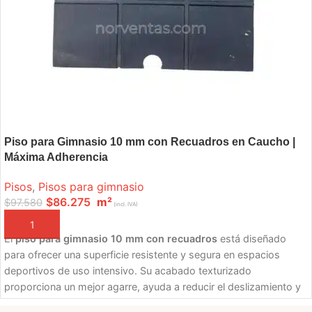
Piso para Gimnasio 10 mm con Recuadros en Caucho |
Máxima Adherencia
Pisos
,
Pisos para gimnasio
$
86.275
m²
$
97.580
(incl. IVA)
AÑADIR A LA CESTA
El
piso para gimnasio 10 mm con recuadros
está diseñado
para ofrecer una superficie resistente y segura en espacios
deportivos de uso intensivo. Su acabado texturizado
proporciona un mejor agarre, ayuda a reducir el deslizamiento y
aporta una apariencia profesional a gimnasios, centros de