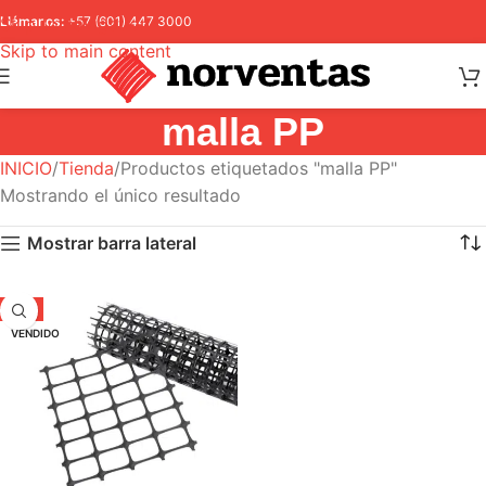
Skip to navigation
Llámanos:
+57 (601) 447 3000
Skip to main content
malla PP
INICIO
Tienda
Productos etiquetados "malla PP"
Mostrando el único resultado
Mostrar barra lateral
-5%
VENDIDO