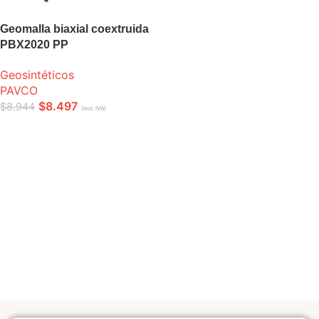
Geomalla biaxial coextruida
PBX2020 PP
Geosintéticos
PAVCO
$
8.497
$
8.944
(incl. IVA)
LEER MÁS