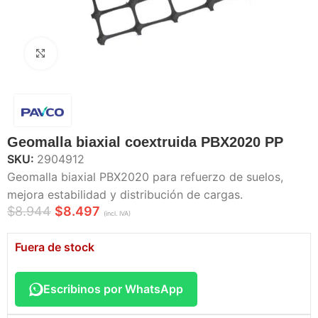
Haga Click para agrandar
Geomalla biaxial coextruida PBX2020 PP
SKU:
2904912
Geomalla biaxial PBX2020 para refuerzo de suelos,
mejora estabilidad y distribución de cargas.
$
8.944
$
8.497
(incl. IVA)
Fuera de stock
Escribinos por WhatsApp