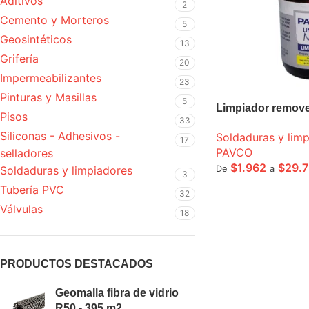
Aditivos
2
Cemento y Morteros
5
Geosintéticos
13
Grifería
20
Impermeabilizantes
23
Pinturas y Masillas
5
Limpiador remov
Pisos
33
Siliconas - Adhesivos -
Soldaduras y lim
17
PAVCO
selladores
$
1.962
$
29.
De
a
Soldaduras y limpiadores
3
Tubería PVC
SELECCIONE OPCI
32
Válvulas
18
PRODUCTOS DESTACADOS
Geomalla fibra de vidrio
R50 - 395 m2