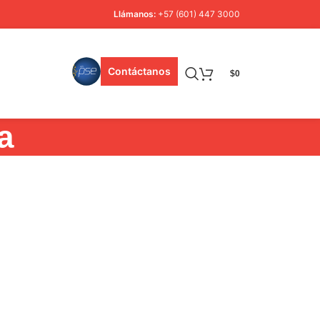
Llámanos:
+57 (601) 447 3000
Contáctanos
$
0
a