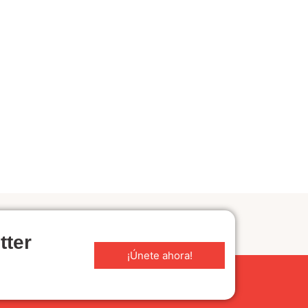
tter
¡Únete ahora!