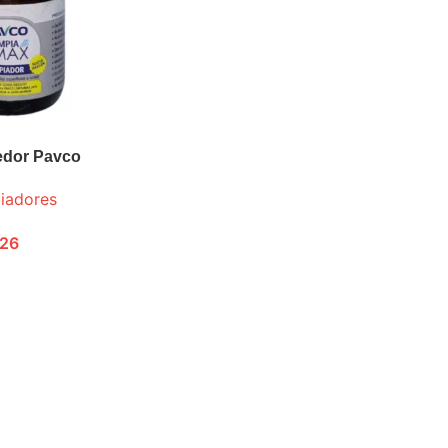
edor Pavco
piadores
726
ONES