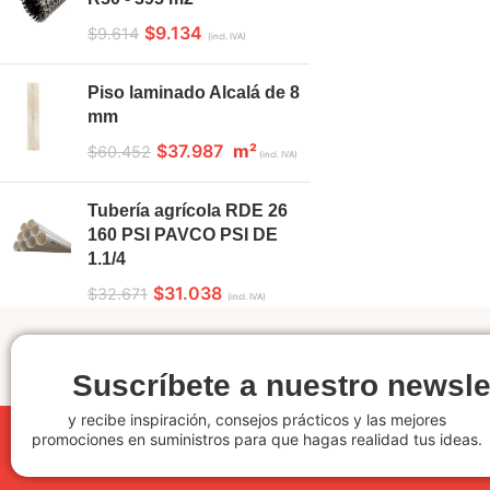
$
9.134
$
9.614
(incl. IVA)
Piso laminado Alcalá de 8
mm
$
37.987
m²
$
60.452
(incl. IVA)
Tubería agrícola RDE 26
160 PSI PAVCO PSI DE
1.1/4
$
31.038
$
32.671
(incl. IVA)
Suscríbete a nuestro newsle
y recibe inspiración, consejos prácticos y las mejores
promociones en suministros para que hagas realidad tus ideas.