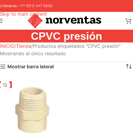
Skip to navigation
Llámanos:
+57 (601) 447 3000
Skip to main content
CPVC presión
INICIO
Tienda
Productos etiquetados "CPVC presión"
Mostrando el único resultado
Mostrar barra lateral
-5%